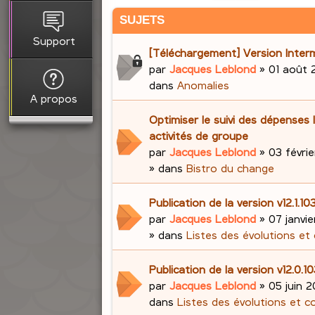
SUJETS
Support
[Téléchargement] Version Interm
par
Jacques Leblond
»
01 août 
dans
Anomalies
A propos
Optimiser le suivi des dépenses 
activités de groupe
par
Jacques Leblond
»
03 févrie
» dans
Bistro du change
Publication de la version v12.1.
par
Jacques Leblond
»
07 janvi
» dans
Listes des évolutions et
Publication de la version v12.0.1
par
Jacques Leblond
»
05 juin 2
dans
Listes des évolutions et c