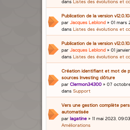
dans
Listes des évolutions et c
Publication de la version v12.0.1
par
Jacques Leblond
»
01 mars 
dans
Listes des évolutions et c
Publication de la version v12.0.1
par
Jacques Leblond
»
01 janvie
dans
Listes des évolutions et c
Création identifiant et mot de 
sources Investing clôture
par
Clermon34300
»
07 octobre
dans
Support
Vers une gestion complète pers
automatisée
par
lagatine
»
11 mai 2023, 09:0
Améliorations