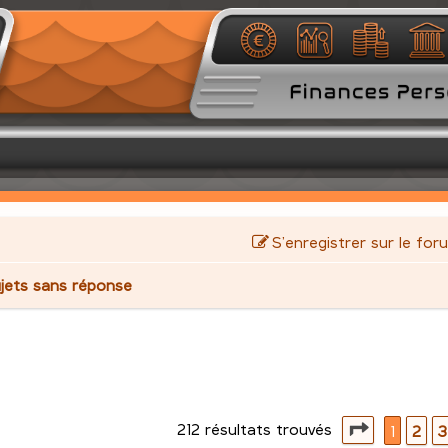
S’enregistrer sur le for
jets sans réponse
212 résultats trouvés
avancée
Page
1
su
1
2
3