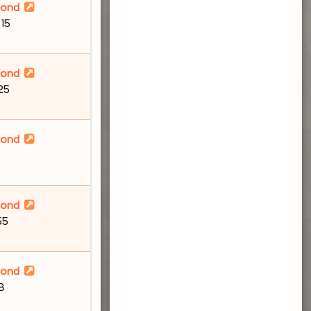
lond
:15
lond
:25
lond
2
lond
55
lond
58