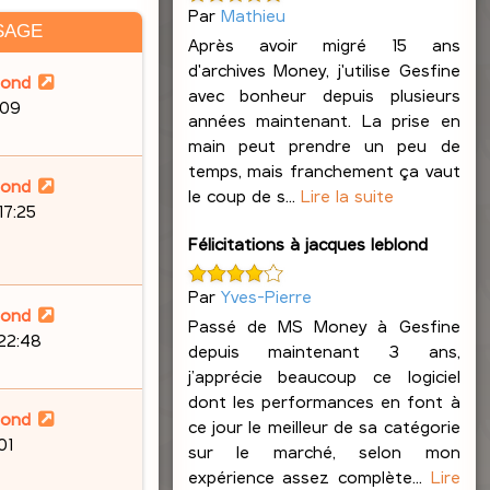
Par
Mathieu
SAGE
Après avoir migré 15 ans
d'archives Money, j'utilise Gesfine
lond
avec bonheur depuis plusieurs
:09
années maintenant. La prise en
main peut prendre un peu de
temps, mais franchement ça vaut
lond
le coup de s...
Lire la suite
17:25
Félicitations à jacques leblond
Par
Yves-Pierre
lond
Passé de MS Money à Gesfine
 22:48
depuis maintenant 3 ans,
j’apprécie beaucoup ce logiciel
dont les performances en font à
lond
ce jour le meilleur de sa catégorie
01
sur le marché, selon mon
expérience assez complète...
Lire