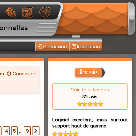
Connexion
Inscription
Vos avis
um
Connexion
Voir tous les avis
33 avis
Logiciel excellent, mais surtout
support haut de gamme
r
9
4
5
…
9
Suivante