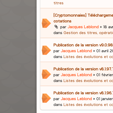
titres
[Cryptomonnaies] Téléchargem
cotations
par
Jacques Leblond
»
18 avr
dans
Gestion des titres, opérati
Publication de la version v9.0.98
par
Jacques Leblond
»
01 avril 2
dans
Listes des évolutions et c
Publication de la version v8.1.97
par
Jacques Leblond
»
01 févrie
dans
Listes des évolutions et c
Publication de la version v8.1.96
par
Jacques Leblond
»
01 janvie
dans
Listes des évolutions et c