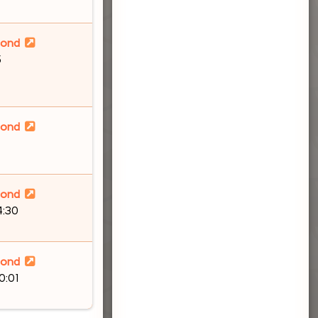
lond
5
lond
lond
4:30
lond
0:01