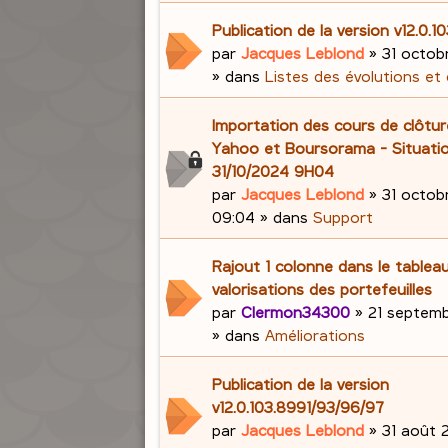
Publication de la version v12.0.1
par
Jacques Leblond
»
31 octob
» dans
Listes des évolutions et
Importation des cours de clôtu
Yahoo et Boursorama - Situati
31/10/2024 9H04
par
Jacques Leblond
»
31 octob
09:04
» dans
Support
Rajout 1 colonne dans le tablea
valorisations des portefeuilles
par
Clermon34300
»
21 septemb
» dans
Améliorations
Publication de la version
v12.0.103.8991/93/96/97
par
Jacques Leblond
»
31 août 