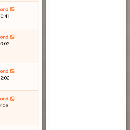
lond
10:41
lond
20:03
lond
22:02
lond
12:06