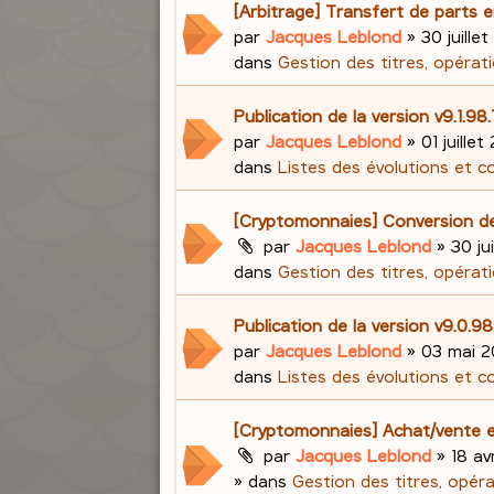
[Arbitrage] Transfert de parts e
par
Jacques Leblond
»
30 juillet
dans
Gestion des titres, opérati
Publication de la version v9.1.98
par
Jacques Leblond
»
01 juillet
dans
Listes des évolutions et c
[Cryptomonnaies] Conversion d
par
Jacques Leblond
»
30 ju
dans
Gestion des titres, opérati
Publication de la version v9.0.
par
Jacques Leblond
»
03 mai 2
dans
Listes des évolutions et c
[Cryptomonnaies] Achat/vente e
par
Jacques Leblond
»
18 av
» dans
Gestion des titres, opér