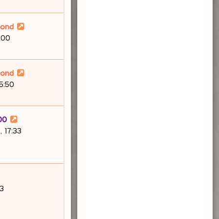
lond
:00
lond
15:50
00
 17:33
03