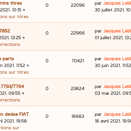
s
e
o
s
D
ntre titres
par
Jacques Leb
R
V
0
22096
e
s
r
e
 2021, 10:15
»
30 juillet 2021, 10
n
a
m
é
u
r
ons sur titres
s
g
e
n
s
p
e
e
s
i
D
.7852
par
Jacques Leb
R
V
0
22966
e
s
e
o
s
e
 2021, 13:25
»
01 juillet 2021, 13
a
r
é
u
r
orrections
s
n
g
m
n
p
e
e
e
i
D
e parts
par
Jacques Leb
s
R
V
0
70421
s
e
o
s
e
in 2021, 11:52
»
30 juin 2021, 11:5
e
s
r
é
u
r
ons sur titres
n
a
m
n
s
p
e
g
e
i
D
98.7793/7794
par
Jacques Leb
s
R
V
0
23824
e
s
e
o
s
e
021, 09:55
»
03 mai 2021, 09:
e
s
r
é
u
r
orrections
n
a
m
n
s
p
e
g
e
i
D
n devise FIAT
par
Jacques Leb
s
R
V
0
16683
e
s
e
o
s
e
ril 2021, 19:58
18 avril 2021, 19:
e
s
r
é
u
r
ations sur