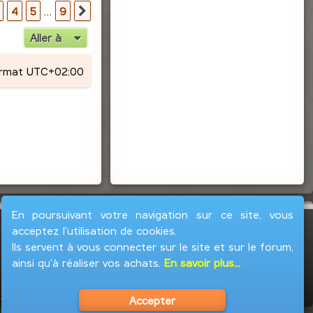
r
9
4
5
…
9
Suivante
Aller à
ormat
UTC+02:00
En poursuivant votre navigation sur ce site, vous
acceptez l'utilisation de cookies.
Ils servent à vous connecter sur le site et sur le forum,
ainsi qu'à réaliser vos achats.
En savoir plus...
Accepter