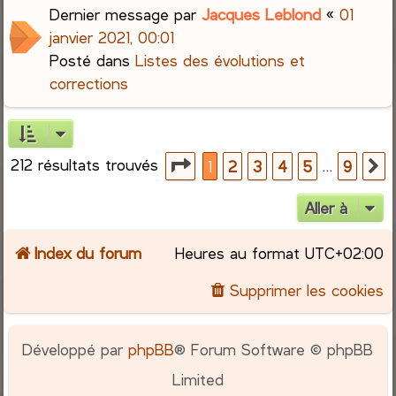
Dernier message par
Jacques Leblond
«
01
janvier 2021, 00:01
Posté dans
Listes des évolutions et
corrections
212 résultats trouvés
Page
1
sur
9
…
1
2
3
4
5
9
S
Aller à
Index du forum
Heures au format
UTC+02:00
Supprimer les cookies
Développé par
phpBB
® Forum Software © phpBB
Limited