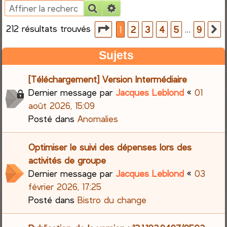
Rechercher
Recherche avancée
e
212 résultats trouvés
Page
1
sur
9
…
1
2
3
4
5
9
S
r
Sujets
c
[Téléchargement] Version Intermédiaire
h
Dernier message par
Jacques Leblond
«
01
e
août 2026, 15:09
Posté dans
Anomalies
r
Optimiser le suivi des dépenses lors des
activités de groupe
Dernier message par
Jacques Leblond
«
03
février 2026, 17:25
Posté dans
Bistro du change