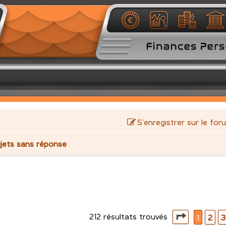
S’enregistrer sur le for
jets sans réponse
212 résultats trouvés
avancée
Page
1
su
1
2
3