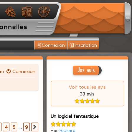
Connexion
Inscription
Vos avis
um
Connexion
Voir tous les avis
33 avis
Un logiciel fantastique
r
9
4
5
…
9
Suivante
Par
Richard