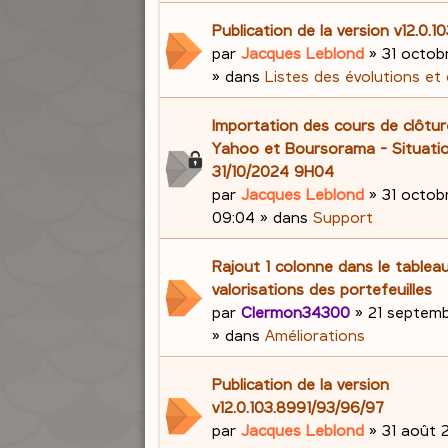
Publication de la version v12.0.1
par
Jacques Leblond
»
31 octob
» dans
Listes des évolutions et
Importation des cours de clôtu
Yahoo et Boursorama - Situati
31/10/2024 9H04
par
Jacques Leblond
»
31 octob
09:04
» dans
Support
Rajout 1 colonne dans le tablea
valorisations des portefeuilles
par
Clermon34300
»
21 septemb
» dans
Améliorations
Publication de la version
v12.0.103.8991/93/96/97
par
Jacques Leblond
»
31 août 