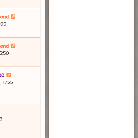
lond
:00
lond
15:50
00
 17:33
03