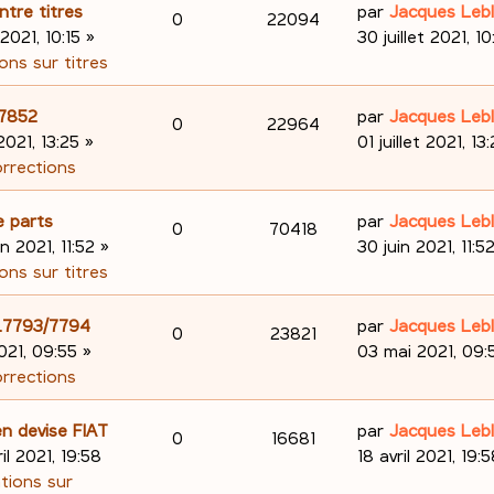
s
e
o
s
D
ntre titres
par
Jacques Leb
R
V
0
22094
e
s
r
e
 2021, 10:15
»
30 juillet 2021, 10
n
a
m
é
u
r
ons sur titres
s
g
e
n
s
p
e
e
s
i
D
.7852
par
Jacques Leb
R
V
0
22964
e
s
e
o
s
e
 2021, 13:25
»
01 juillet 2021, 13
a
r
é
u
r
orrections
s
n
g
m
n
p
e
e
e
i
D
e parts
par
Jacques Leb
s
R
V
0
70418
s
e
o
s
e
in 2021, 11:52
»
30 juin 2021, 11:5
e
s
r
é
u
r
ons sur titres
n
a
m
n
s
p
e
g
e
i
D
98.7793/7794
par
Jacques Leb
s
R
V
0
23821
e
s
e
o
s
e
021, 09:55
»
03 mai 2021, 09:
e
s
r
é
u
r
orrections
n
a
m
n
s
p
e
g
e
i
D
n devise FIAT
par
Jacques Leb
s
R
V
0
16681
e
s
e
o
s
e
ril 2021, 19:58
18 avril 2021, 19:
e
s
r
é
u
r
ations sur