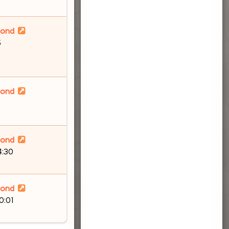
lond
5
lond
lond
4:30
lond
0:01