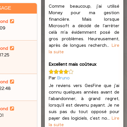
Comme beaucoup, j'ai utilisé
SAGE
Money pour ma gestion
financière. Mais lorsque
lond
Microsoft a décidé de l'arrêter
:09
celà m'a évidemment posé de
gros problèmes. Heureusement,
après de longues recherch...
Lire
lond
la suite
17:25
Excellent mais coûteux
Par
Bruno
lond
Je reviens vers GesFine que j'ai
 22:48
connu quelques années avant de
l'abandonner, à grand regret,
lorsqu'il est devenu payant. Je ne
lond
suis pas du tout opposé pour
01
payer des logiciels, c'est no...
Lire
la suite