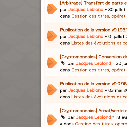
[Arbitrage] Transfert de parts e
par
Jacques Leblond
»
30 juillet
dans
Gestion des titres, opérati
Publication de la version v9.1.98
par
Jacques Leblond
»
01 juillet
dans
Listes des évolutions et c
[Cryptomonnaies] Conversion d
par
Jacques Leblond
»
30 ju
dans
Gestion des titres, opérati
Publication de la version v9.0.
par
Jacques Leblond
»
03 mai 2
dans
Listes des évolutions et c
[Cryptomonnaies] Achat/vente e
par
Jacques Leblond
»
18 av
» dans
Gestion des titres, opér