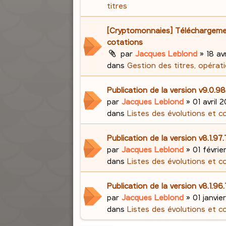
titres
[Cryptomonnaies] Téléchargem
cotations
par
Jacques Leblond
»
18 avr
dans
Gestion des titres, opérati
Publication de la version v9.0.98
par
Jacques Leblond
»
01 avril 2
dans
Listes des évolutions et c
Publication de la version v8.1.97
par
Jacques Leblond
»
01 févrie
dans
Listes des évolutions et c
Publication de la version v8.1.96
par
Jacques Leblond
»
01 janvie
dans
Listes des évolutions et c