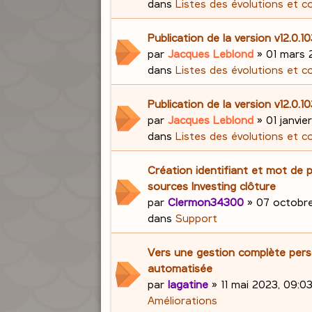
dans
Listes des évolutions et c
Publication de la version v12.0.1
par
Jacques Leblond
»
01 mars 
dans
Listes des évolutions et c
Publication de la version v12.0.1
par
Jacques Leblond
»
01 janvie
dans
Listes des évolutions et c
Création identifiant et mot de 
sources Investing clôture
par
Clermon34300
»
07 octobre
dans
Support
Vers une gestion complète pers
automatisée
par
lagatine
»
11 mai 2023, 09:0
Améliorations