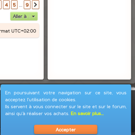
r
9
4
5
…
9
Suivante
Aller à
ormat
UTC+02:00
En poursuivant votre navigation sur ce site, vous
acceptez l'utilisation de cookies.
Ils servent à vous connecter sur le site et sur le forum,
ainsi qu'à réaliser vos achats.
En savoir plus...
Accepter