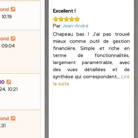
lond
Excellent !
 10:19
Par
Jean-André
Chapeau bas ! J'ai pas trouvé
lond
mieux comme outil de gestion
, 09:04
financière. Simple et riche en
terme de fonctionnalités,
largement paramétrable, avec
des vues détaillées et de
synthèse qui correspondent...
Lire
00
la suite
4, 10:21
lond
:31