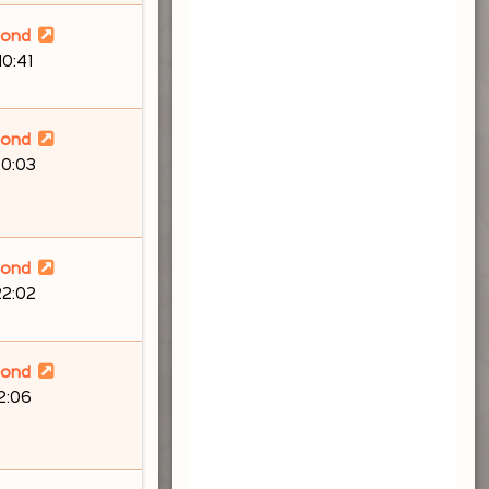
lond
10:41
lond
20:03
lond
22:02
lond
12:06