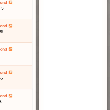
lond
:15
lond
:25
lond
2
lond
55
lond
58