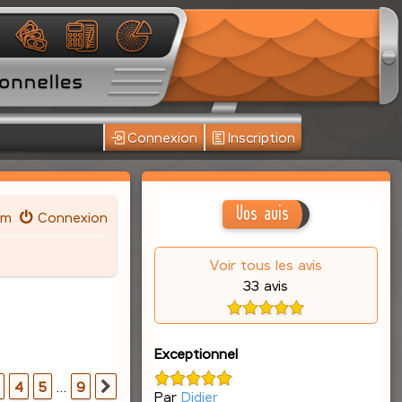
Connexion
Inscription
Vos avis
um
Connexion
Voir tous les avis
33 avis
Exceptionnel
r
9
4
5
…
9
Suivante
Par
Didier