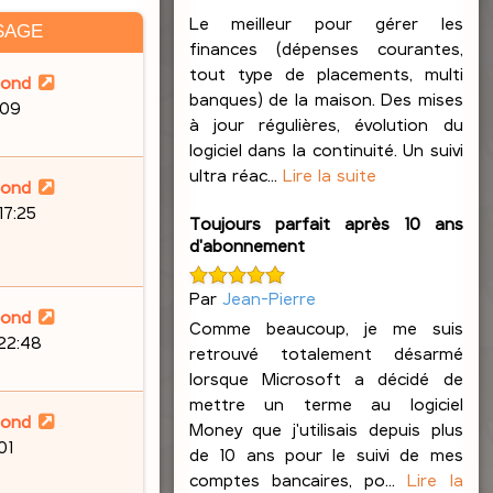
Le meilleur pour gérer les
SAGE
finances (dépenses courantes,
tout type de placements, multi
lond
banques) de la maison. Des mises
:09
à jour régulières, évolution du
logiciel dans la continuité. Un suivi
ultra réac...
Lire la suite
lond
17:25
Toujours parfait après 10 ans
d'abonnement
Par
Jean-Pierre
lond
Comme beaucoup, je me suis
 22:48
retrouvé totalement désarmé
lorsque Microsoft a décidé de
mettre un terme au logiciel
lond
Money que j'utilisais depuis plus
01
de 10 ans pour le suivi de mes
comptes bancaires, po...
Lire la