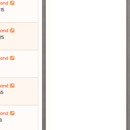
lond
:15
lond
:25
lond
2
lond
55
lond
58