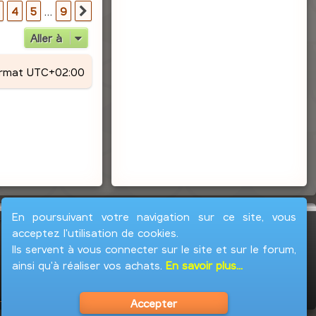
r
9
4
5
…
9
Suivante
Aller à
ormat
UTC+02:00
En poursuivant votre navigation sur ce site, vous
acceptez l'utilisation de cookies.
Ils servent à vous connecter sur le site et sur le forum,
ainsi qu'à réaliser vos achats.
En savoir plus...
Accepter