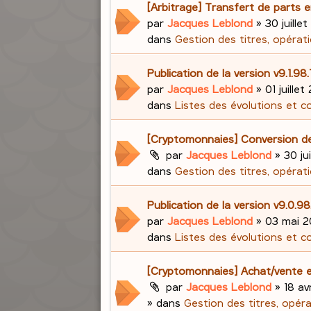
[Arbitrage] Transfert de parts e
par
Jacques Leblond
»
30 juillet
dans
Gestion des titres, opérati
Publication de la version v9.1.98
par
Jacques Leblond
»
01 juillet
dans
Listes des évolutions et c
[Cryptomonnaies] Conversion d
par
Jacques Leblond
»
30 ju
dans
Gestion des titres, opérati
Publication de la version v9.0.
par
Jacques Leblond
»
03 mai 2
dans
Listes des évolutions et c
[Cryptomonnaies] Achat/vente e
par
Jacques Leblond
»
18 av
» dans
Gestion des titres, opér