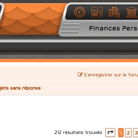
S’enregistrer sur le for
jets sans réponse
212 résultats trouvés
avancée
Page
1
su
1
2
3