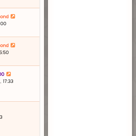
lond
:00
lond
15:50
00
 17:33
03