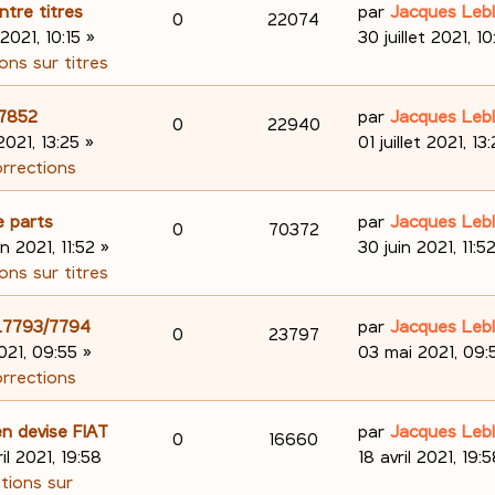
s
e
o
s
D
ntre titres
par
Jacques Leb
R
V
0
22074
e
s
r
e
 2021, 10:15
»
30 juillet 2021, 10
n
a
m
é
u
r
ons sur titres
s
g
e
n
s
p
e
e
s
i
D
.7852
par
Jacques Leb
R
V
0
22940
e
s
e
o
s
e
 2021, 13:25
»
01 juillet 2021, 13
a
r
é
u
r
orrections
s
n
g
m
n
p
e
e
e
i
D
e parts
par
Jacques Leb
s
R
V
0
70372
s
e
o
s
e
in 2021, 11:52
»
30 juin 2021, 11:5
e
s
r
é
u
r
ons sur titres
n
a
m
n
s
p
e
g
e
i
D
98.7793/7794
par
Jacques Leb
s
R
V
0
23797
e
s
e
o
s
e
021, 09:55
»
03 mai 2021, 09:
e
s
r
é
u
r
orrections
n
a
m
n
s
p
e
g
e
i
D
n devise FIAT
par
Jacques Leb
s
R
V
0
16660
e
s
e
o
s
e
ril 2021, 19:58
18 avril 2021, 19:
e
s
r
é
u
r
ations sur