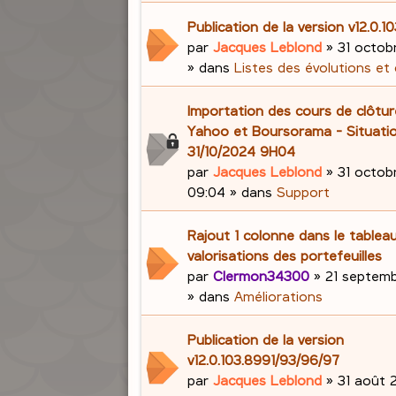
Publication de la version v12.0.1
par
Jacques Leblond
»
31 octob
» dans
Listes des évolutions et
Importation des cours de clôtu
Yahoo et Boursorama - Situati
31/10/2024 9H04
par
Jacques Leblond
»
31 octob
09:04
» dans
Support
Rajout 1 colonne dans le tablea
valorisations des portefeuilles
par
Clermon34300
»
21 septemb
» dans
Améliorations
Publication de la version
v12.0.103.8991/93/96/97
par
Jacques Leblond
»
31 août 