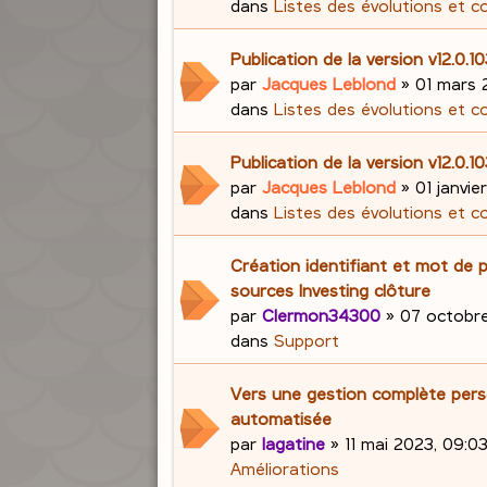
dans
Listes des évolutions et c
Publication de la version v12.0.1
par
Jacques Leblond
»
01 mars 
dans
Listes des évolutions et c
Publication de la version v12.0.1
par
Jacques Leblond
»
01 janvie
dans
Listes des évolutions et c
Création identifiant et mot de 
sources Investing clôture
par
Clermon34300
»
07 octobre
dans
Support
Vers une gestion complète pers
automatisée
par
lagatine
»
11 mai 2023, 09:0
Améliorations