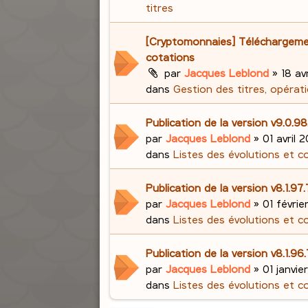
titres
[Cryptomonnaies] Téléchargem
cotations
par
Jacques Leblond
»
18 avr
dans
Gestion des titres, opérati
Publication de la version v9.0.98
par
Jacques Leblond
»
01 avril 2
dans
Listes des évolutions et c
Publication de la version v8.1.97
par
Jacques Leblond
»
01 févrie
dans
Listes des évolutions et c
Publication de la version v8.1.96
par
Jacques Leblond
»
01 janvie
dans
Listes des évolutions et c