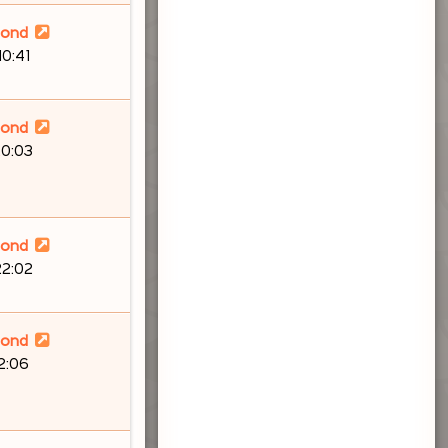
lond
10:41
lond
20:03
lond
22:02
lond
12:06