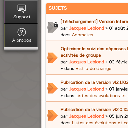
SUJETS
Support
[Téléchargement] Version Interm
par
Jacques Leblond
»
01 août 
dans
Anomalies
A propos
Optimiser le suivi des dépenses 
activités de groupe
par
Jacques Leblond
»
03 févrie
» dans
Bistro du change
Publication de la version v12.1.
par
Jacques Leblond
»
07 janvi
» dans
Listes des évolutions et
Publication de la version v12.0.1
par
Jacques Leblond
»
05 juin 2
dans
Listes des évolutions et c