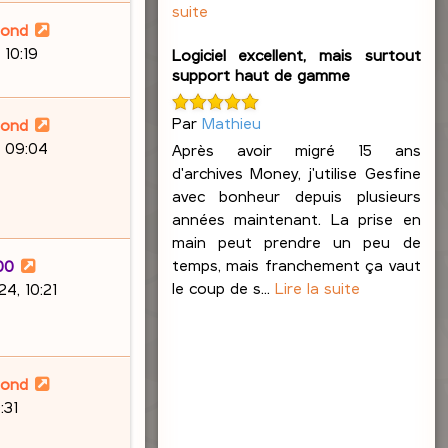
suite
lond
 10:19
Logiciel excellent, mais surtout
support haut de gamme
Par
Mathieu
lond
, 09:04
Après avoir migré 15 ans
d'archives Money, j'utilise Gesfine
avec bonheur depuis plusieurs
années maintenant. La prise en
main peut prendre un peu de
temps, mais franchement ça vaut
00
le coup de s...
Lire la suite
4, 10:21
lond
:31