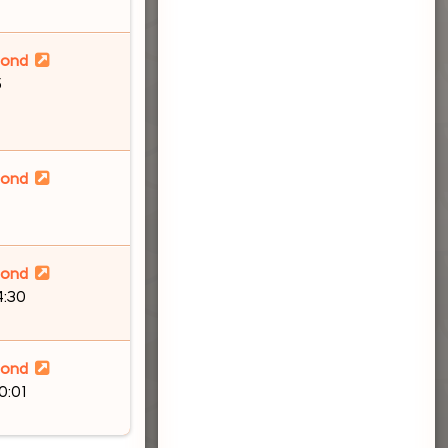
lond
5
lond
lond
4:30
lond
0:01