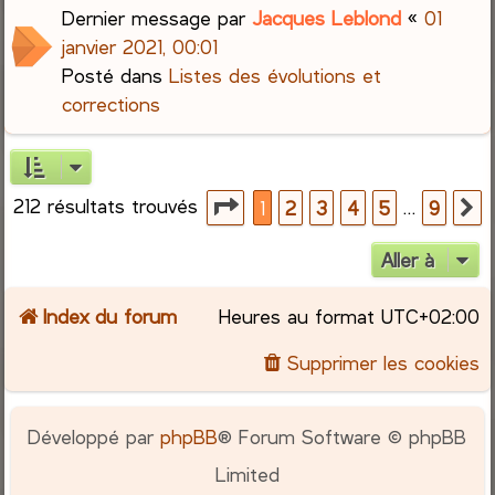
Dernier message par
Jacques Leblond
«
01
janvier 2021, 00:01
Posté dans
Listes des évolutions et
corrections
212 résultats trouvés
Page
1
sur
9
…
1
2
3
4
5
9
S
Aller à
Index du forum
Heures au format
UTC+02:00
Supprimer les cookies
Développé par
phpBB
® Forum Software © phpBB
Limited