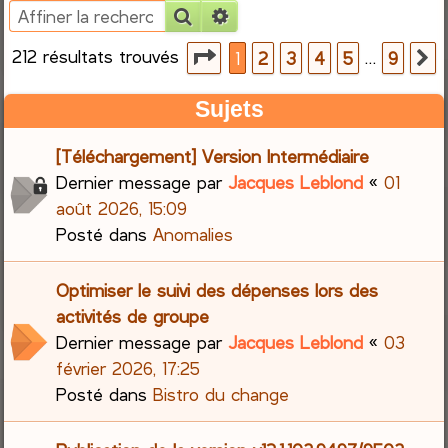
Rechercher
Recherche avancée
e
212 résultats trouvés
Page
1
sur
9
…
1
2
3
4
5
9
S
r
Sujets
c
[Téléchargement] Version Intermédiaire
h
Dernier message par
Jacques Leblond
«
01
e
août 2026, 15:09
Posté dans
Anomalies
r
Optimiser le suivi des dépenses lors des
activités de groupe
Dernier message par
Jacques Leblond
«
03
février 2026, 17:25
Posté dans
Bistro du change