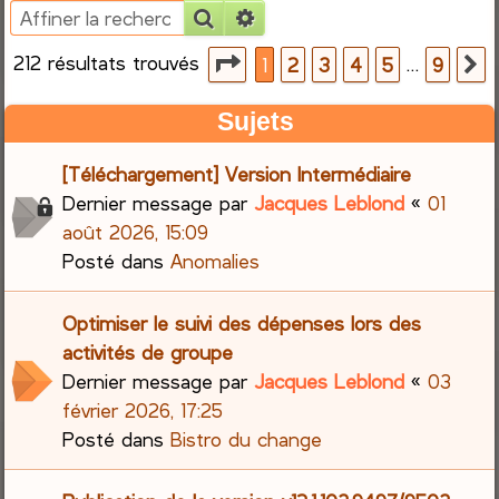
Rechercher
Recherche avancée
e
212 résultats trouvés
Page
1
sur
9
…
1
2
3
4
5
9
S
r
Sujets
c
[Téléchargement] Version Intermédiaire
h
Dernier message par
Jacques Leblond
«
01
e
août 2026, 15:09
Posté dans
Anomalies
r
Optimiser le suivi des dépenses lors des
activités de groupe
Dernier message par
Jacques Leblond
«
03
février 2026, 17:25
Posté dans
Bistro du change