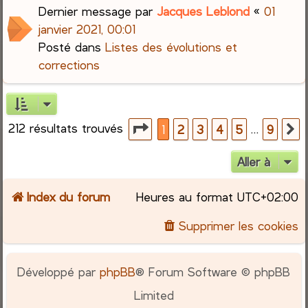
Dernier message par
Jacques Leblond
«
01
janvier 2021, 00:01
Posté dans
Listes des évolutions et
corrections
212 résultats trouvés
Page
1
sur
9
…
1
2
3
4
5
9
S
Aller à
Index du forum
Heures au format
UTC+02:00
Supprimer les cookies
Développé par
phpBB
® Forum Software © phpBB
Limited