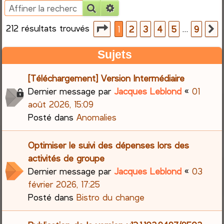
Rechercher
Recherche avancée
e
212 résultats trouvés
Page
1
sur
9
…
1
2
3
4
5
9
S
r
Sujets
c
[Téléchargement] Version Intermédiaire
h
Dernier message par
Jacques Leblond
«
01
e
août 2026, 15:09
Posté dans
Anomalies
r
Optimiser le suivi des dépenses lors des
activités de groupe
Dernier message par
Jacques Leblond
«
03
février 2026, 17:25
Posté dans
Bistro du change