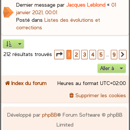
Dernier message par
Jacques Leblond
«
01
janvier 2021, 00:01
Posté dans
Listes des évolutions et
corrections
212 résultats trouvés
Page
1
sur
9
…
1
2
3
4
5
9
S
Aller à
Index du forum
Heures au format
UTC+02:00
Supprimer les cookies
Développé par
phpBB
® Forum Software © phpBB
Limited