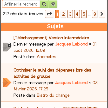
Rechercher
Recherche avancée
e
212 résultats trouvés
Page
1
sur
9
…
1
2
3
4
5
9
S
r
Sujets
c
[Téléchargement] Version Intermédiaire
h
Dernier message par
Jacques Leblond
«
01
e
août 2026, 15:09
Posté dans
Anomalies
r
Optimiser le suivi des dépenses lors des
activités de groupe
Dernier message par
Jacques Leblond
«
03
février 2026, 17:25
Posté dans
Bistro du change