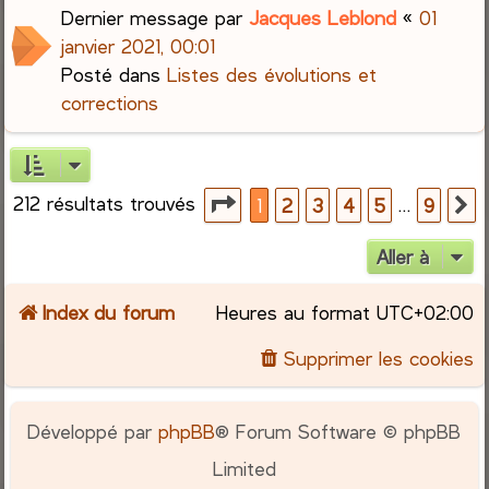
Dernier message par
Jacques Leblond
«
01
janvier 2021, 00:01
Posté dans
Listes des évolutions et
corrections
212 résultats trouvés
Page
1
sur
9
…
1
2
3
4
5
9
S
Aller à
Index du forum
Heures au format
UTC+02:00
Supprimer les cookies
Développé par
phpBB
® Forum Software © phpBB
Limited