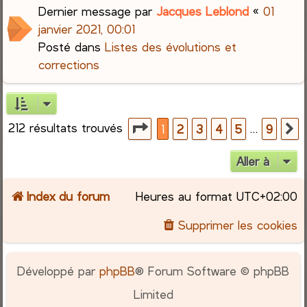
Dernier message par
Jacques Leblond
«
01
janvier 2021, 00:01
Posté dans
Listes des évolutions et
corrections
212 résultats trouvés
Page
1
sur
9
…
1
2
3
4
5
9
S
Aller à
Index du forum
Heures au format
UTC+02:00
Supprimer les cookies
Développé par
phpBB
® Forum Software © phpBB
Limited