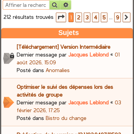
Rechercher
Recherche avancée
e
212 résultats trouvés
Page
1
sur
9
…
1
2
3
4
5
9
S
r
Sujets
c
[Téléchargement] Version Intermédiaire
h
Dernier message par
Jacques Leblond
«
01
e
août 2026, 15:09
Posté dans
Anomalies
r
Optimiser le suivi des dépenses lors des
activités de groupe
Dernier message par
Jacques Leblond
«
03
février 2026, 17:25
Posté dans
Bistro du change