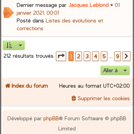
Dernier message par
Jacques Leblond
«
01
janvier 2021, 00:01
Posté dans
Listes des évolutions et
corrections
212 résultats trouvés
Page
1
sur
9
…
1
2
3
4
5
9
S
Aller à
Index du forum
Heures au format
UTC+02:00
Supprimer les cookies
Développé par
phpBB
® Forum Software © phpBB
Limited