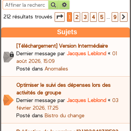
Rechercher
Recherche avancée
e
212 résultats trouvés
Page
1
sur
9
…
1
2
3
4
5
9
S
r
Sujets
c
[Téléchargement] Version Intermédiaire
h
Dernier message par
Jacques Leblond
«
01
e
août 2026, 15:09
Posté dans
Anomalies
r
Optimiser le suivi des dépenses lors des
activités de groupe
Dernier message par
Jacques Leblond
«
03
février 2026, 17:25
Posté dans
Bistro du change