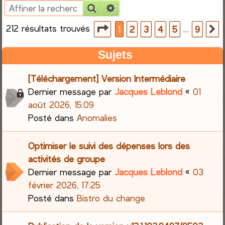
Rechercher
Recherche avancée
e
212 résultats trouvés
Page
1
sur
9
…
1
2
3
4
5
9
S
r
Sujets
c
[Téléchargement] Version Intermédiaire
h
Dernier message par
Jacques Leblond
«
01
e
août 2026, 15:09
Posté dans
Anomalies
r
Optimiser le suivi des dépenses lors des
activités de groupe
Dernier message par
Jacques Leblond
«
03
février 2026, 17:25
Posté dans
Bistro du change