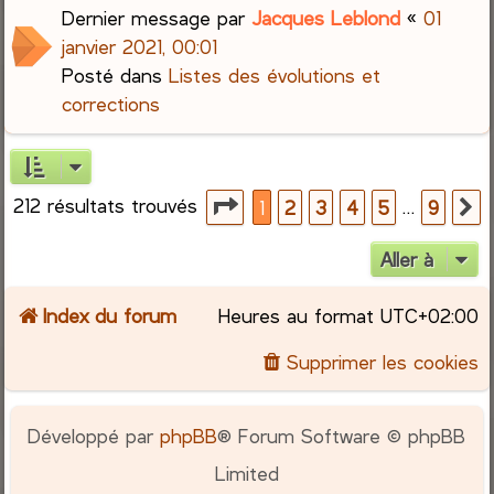
Dernier message par
Jacques Leblond
«
01
janvier 2021, 00:01
Posté dans
Listes des évolutions et
corrections
212 résultats trouvés
Page
1
sur
9
…
1
2
3
4
5
9
S
Aller à
Index du forum
Heures au format
UTC+02:00
Supprimer les cookies
Développé par
phpBB
® Forum Software © phpBB
Limited