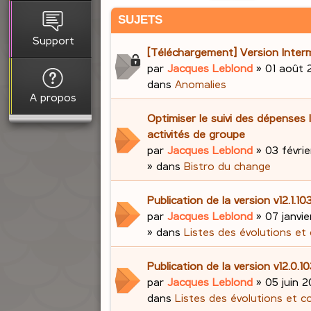
SUJETS
Support
[Téléchargement] Version Interm
par
Jacques Leblond
»
01 août 
dans
Anomalies
A propos
Optimiser le suivi des dépenses 
activités de groupe
par
Jacques Leblond
»
03 févrie
» dans
Bistro du change
Publication de la version v12.1.
par
Jacques Leblond
»
07 janvi
» dans
Listes des évolutions et
Publication de la version v12.0.1
par
Jacques Leblond
»
05 juin 2
dans
Listes des évolutions et c