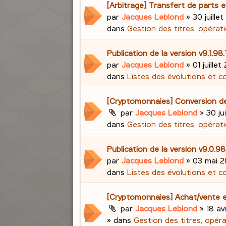
[Arbitrage] Transfert de parts e
par
Jacques Leblond
»
30 juillet
dans
Gestion des titres, opérati
Publication de la version v9.1.98
par
Jacques Leblond
»
01 juillet
dans
Listes des évolutions et c
[Cryptomonnaies] Conversion d
par
Jacques Leblond
»
30 ju
dans
Gestion des titres, opérati
Publication de la version v9.0.
par
Jacques Leblond
»
03 mai 2
dans
Listes des évolutions et c
[Cryptomonnaies] Achat/vente e
par
Jacques Leblond
»
18 av
» dans
Gestion des titres, opér