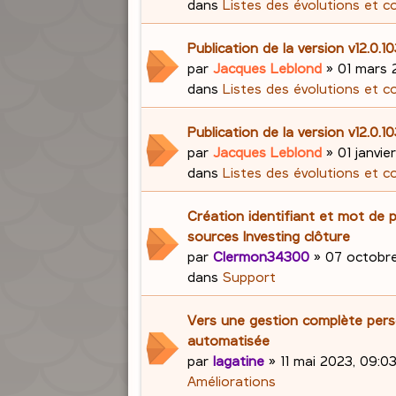
dans
Listes des évolutions et c
Publication de la version v12.0.1
par
Jacques Leblond
»
01 mars 
dans
Listes des évolutions et c
Publication de la version v12.0.1
par
Jacques Leblond
»
01 janvie
dans
Listes des évolutions et c
Création identifiant et mot de 
sources Investing clôture
par
Clermon34300
»
07 octobre
dans
Support
Vers une gestion complète pers
automatisée
par
lagatine
»
11 mai 2023, 09:0
Améliorations