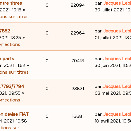
s
e
o
s
D
ntre titres
par
Jacques Leb
R
V
0
22094
e
s
r
e
 2021, 10:15
»
30 juillet 2021, 10
n
a
m
é
u
r
ons sur titres
s
g
e
n
s
p
e
e
s
i
D
.7852
par
Jacques Leb
R
V
0
22964
e
s
e
o
s
e
 2021, 13:25
»
01 juillet 2021, 13
a
r
é
u
r
orrections
s
n
g
m
n
p
e
e
e
i
D
e parts
par
Jacques Leb
s
R
V
0
70418
s
e
o
s
e
in 2021, 11:52
»
30 juin 2021, 11:5
e
s
r
é
u
r
ons sur titres
n
a
m
n
s
p
e
g
e
i
D
98.7793/7794
par
Jacques Leb
s
R
V
0
23821
e
s
e
o
s
e
021, 09:55
»
03 mai 2021, 09:
e
s
r
é
u
r
orrections
n
a
m
n
s
p
e
g
e
i
D
n devise FIAT
par
Jacques Leb
s
R
V
0
16681
e
s
e
o
s
e
ril 2021, 19:58
18 avril 2021, 19:
e
s
r
é
u
r
ations sur