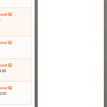
lond
5
lond
lond
4:30
lond
0:01