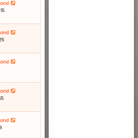
lond
:15
lond
:25
lond
2
lond
55
lond
58