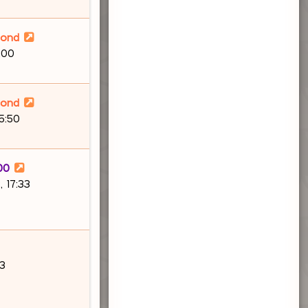
lond
:00
lond
15:50
00
 17:33
03