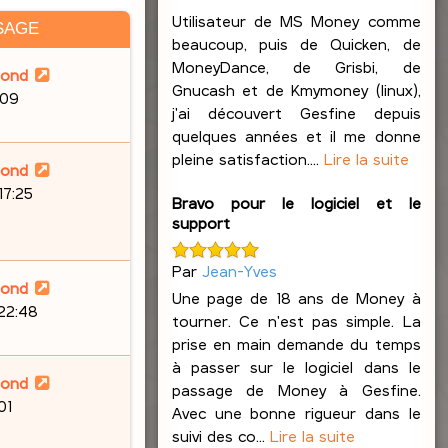
Utilisateur de MS Money comme
SAGE
beaucoup, puis de Quicken, de
MoneyDance, de Grisbi, de
lond
Gnucash et de Kmymoney (linux),
:09
j'ai découvert Gesfine depuis
quelques années et il me donne
pleine satisfaction....
Lire la suite
lond
17:25
Bravo pour le logiciel et le
support
Par
Jean-Yves
lond
Une page de 18 ans de Money à
 22:48
tourner. Ce n'est pas simple. La
prise en main demande du temps
à passer sur le logiciel dans le
lond
passage de Money à Gesfine.
01
Avec une bonne rigueur dans le
suivi des co...
Lire la suite