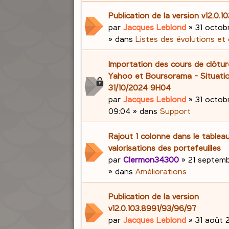
Publication de la version v12.0.1
par
Jacques Leblond
»
31 octob
» dans
Listes des évolutions et
Importation des cours de clôtu
Yahoo et Boursorama - Situati
31/10/2024 9H04
par
Jacques Leblond
»
31 octob
09:04
» dans
Support
Rajout 1 colonne dans le tablea
valorisations des portefeuilles
par
Clermon34300
»
21 septemb
» dans
Améliorations
Publication de la version
v12.0.103.8991/93/96/97
par
Jacques Leblond
»
31 août 