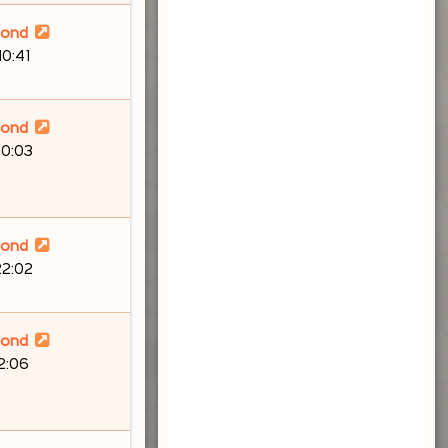
lond
10:41
lond
20:03
lond
22:02
lond
12:06