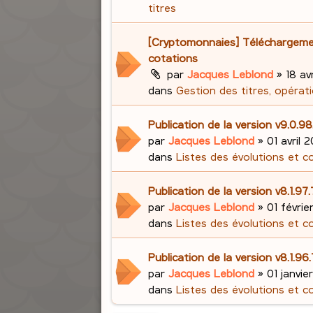
titres
[Cryptomonnaies] Téléchargem
cotations
par
Jacques Leblond
»
18 avr
dans
Gestion des titres, opérati
Publication de la version v9.0.98
par
Jacques Leblond
»
01 avril 2
dans
Listes des évolutions et c
Publication de la version v8.1.97
par
Jacques Leblond
»
01 févrie
dans
Listes des évolutions et c
Publication de la version v8.1.96
par
Jacques Leblond
»
01 janvie
dans
Listes des évolutions et c