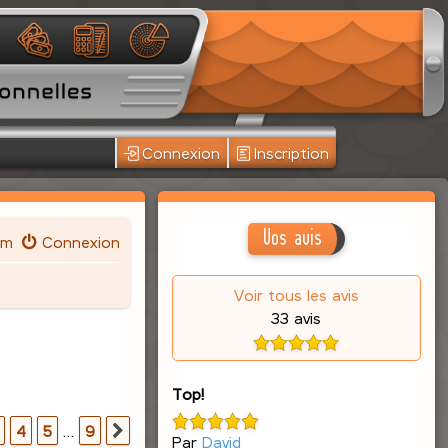
Connexion
Inscription
Vos avis
um
Connexion
Voir tous les avis
33 avis
Top!
r
9
4
5
…
9
Suivante
Par
David