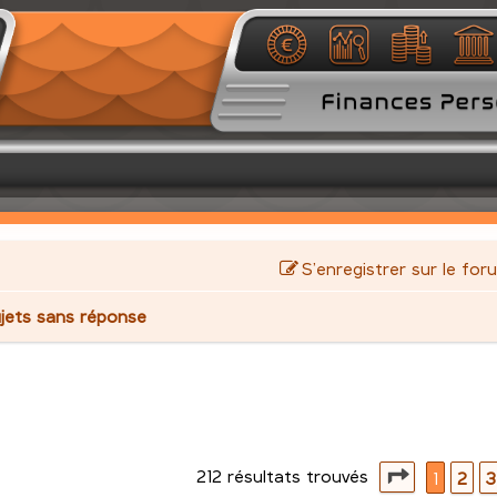
S’enregistrer sur le for
jets sans réponse
212 résultats trouvés
avancée
Page
1
su
1
2
3