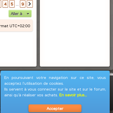
r
9
4
5
…
9
Suivante
Aller à
ormat
UTC+02:00
En poursuivant votre navigation sur ce site, vous
acceptez l'utilisation de cookies.
Ils servent à vous connecter sur le site et sur le forum,
ainsi qu'à réaliser vos achats.
En savoir plus...
Accepter