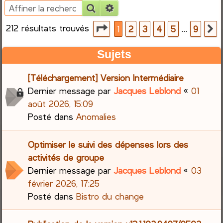
Rechercher
Recherche avancée
e
212 résultats trouvés
Page
1
sur
9
…
1
2
3
4
5
9
S
r
Sujets
c
[Téléchargement] Version Intermédiaire
h
Dernier message par
Jacques Leblond
«
01
e
août 2026, 15:09
Posté dans
Anomalies
r
Optimiser le suivi des dépenses lors des
activités de groupe
Dernier message par
Jacques Leblond
«
03
février 2026, 17:25
Posté dans
Bistro du change