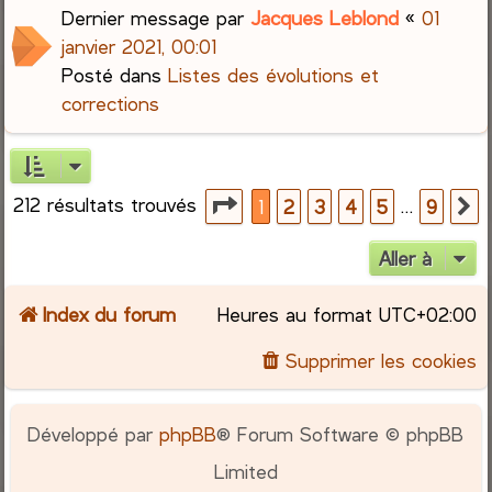
Dernier message par
Jacques Leblond
«
01
janvier 2021, 00:01
Posté dans
Listes des évolutions et
corrections
212 résultats trouvés
Page
1
sur
9
…
1
2
3
4
5
9
S
Aller à
Index du forum
Heures au format
UTC+02:00
Supprimer les cookies
Développé par
phpBB
® Forum Software © phpBB
Limited