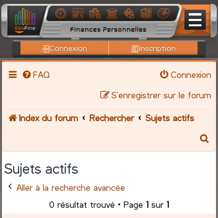
Connexion
Inscription
FAQ
Connexion
S’enregistrer sur le forum
Index du forum
Rechercher
Sujets actifs
R
e
Sujets actifs
c
Aller à la recherche avancée
h
0 résultat trouvé • Page
1
sur
1
e