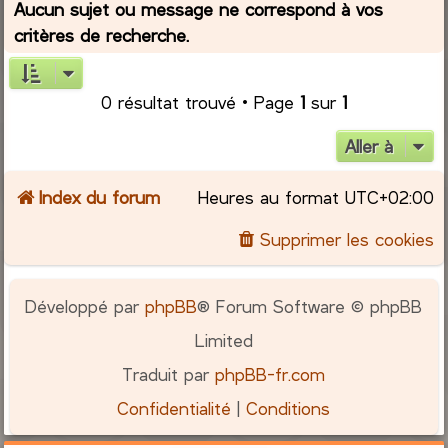
Aucun sujet ou message ne correspond à vos
critères de recherche.
r
c
0 résultat trouvé • Page
1
sur
1
h
Aller à
e
Index du forum
Heures au format
UTC+02:00
r
Supprimer les cookies
Développé par
phpBB
® Forum Software © phpBB
Limited
Traduit par
phpBB-fr.com
Confidentialité
|
Conditions