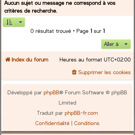
Aucun sujet ou message ne correspond à vos
critères de recherche.
r
c
0 résultat trouvé • Page
1
sur
1
h
Aller à
e
Index du forum
Heures au format
UTC+02:00
r
Supprimer les cookies
Développé par
phpBB
® Forum Software © phpBB
Limited
Traduit par
phpBB-fr.com
Confidentialité
|
Conditions