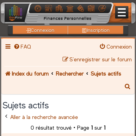
Connexion
Inscription
FAQ
Connexion
S’enregistrer sur le forum
Index du forum
Rechercher
Sujets actifs
R
e
Sujets actifs
c
Aller à la recherche avancée
h
0 résultat trouvé • Page
1
sur
1
e