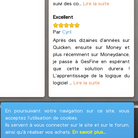
suivi des co...
Lire la suite
Excellent
Par
Cyril
Après des dizaines d'années sur
Quicken, ensuite sur Money et
plus récemment sur Moneydance,
je passe à GesFine en espérant
que cette solution durera !
L'apprentissage de la logique du
logiciel ...
Lire la suite
En poursuivant votre navigation sur ce site, vous
acceptez l'utilisation de cookies.
Ils servent à vous connecter sur le site et sur le forum,
ainsi qu'à réaliser vos achats.
En savoir plus...