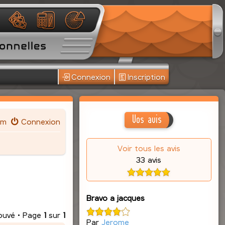
Connexion
Inscription
Vos avis
um
Connexion
Voir tous les avis
33 avis
Bravo a jacques
rouvé • Page
1
sur
1
Par
Jerome