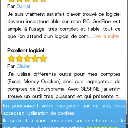
Par
Daniel
Je suis vraiment satisfait d'avoir trouvé ce logiciel
devenu incontournable sur mon PC. GesFine est
simple à l'usage, très complet et fiable, tout ce
que l'on attend d'un logiciel de com...
Lire la suite
Excellent logiciel
Par
Olivier
J'ai utilisé différents outils pour mes comptes
(Excel, Money Quicken) ainsi que l'agrégateur de
comptes de Boursorama. Avec GESFINE j'ai enfin
trouvé un outil très puissant et qui présente t...
Lire la suite
En poursuivant votre navigation sur ce site, vous
acceptez l'utilisation de cookies.
Ils servent à vous connecter sur le site et sur le
forum, ainsi qu'à réaliser vos achats.
En savoir plus...