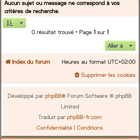
Aucun sujet ou message ne correspond à vos
critères de recherche.
r
c
0 résultat trouvé • Page
1
sur
1
h
Aller à
e
Index du forum
Heures au format
UTC+02:00
r
Supprimer les cookies
Développé par
phpBB
® Forum Software © phpBB
Limited
Traduit par
phpBB-fr.com
Confidentialité
|
Conditions