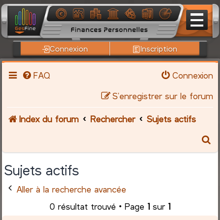
Connexion
Inscription
FAQ
Connexion
S’enregistrer sur le forum
Index du forum
Rechercher
Sujets actifs
R
e
Sujets actifs
c
Aller à la recherche avancée
h
0 résultat trouvé • Page
1
sur
1
e