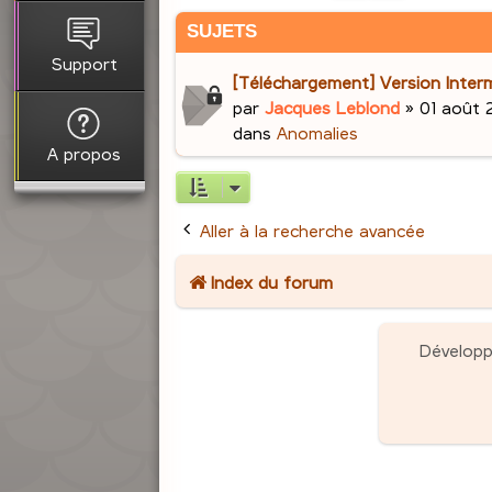
SUJETS
Support
[Téléchargement] Version Interm
par
Jacques Leblond
»
01 août 
dans
Anomalies
A propos
Aller à la recherche avancée
Index du forum
Dévelop