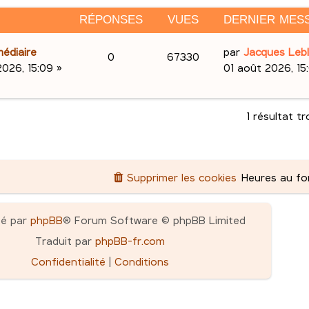
RÉPONSES
VUES
DERNIER MES
D
édiaire
par
Jacques Leb
R
V
0
67330
e
2026, 15:09
»
01 août 2026, 15
é
u
r
n
p
e
i
1 résultat t
e
o
s
r
n
m
Supprimer les cookies
Heures au f
e
s
s
e
s
pé par
phpBB
® Forum Software © phpBB Limited
a
s
Traduit par
phpBB-fr.com
g
e
Confidentialité
|
Conditions