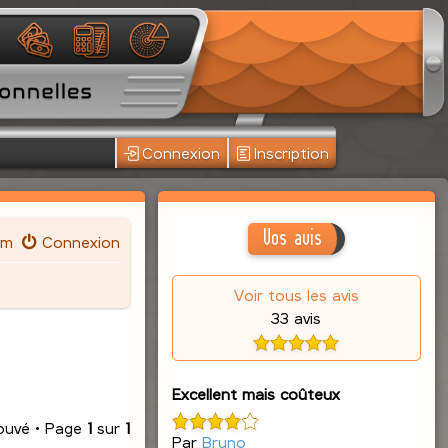
Connexion
Inscription
Vos avis
um
Connexion
Voir tous les avis
33 avis
Excellent mais coûteux
rouvé • Page
1
sur
1
Par
Bruno