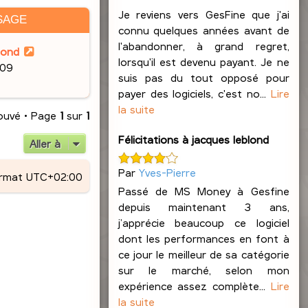
Je reviens vers GesFine que j'ai
SAGE
connu quelques années avant de
l'abandonner, à grand regret,
lond
lorsqu'il est devenu payant. Je ne
:09
suis pas du tout opposé pour
payer des logiciels, c'est no...
Lire
la suite
rouvé • Page
1
sur
1
Félicitations à jacques leblond
Aller à
Par
Yves-Pierre
ormat
UTC+02:00
Passé de MS Money à Gesfine
depuis maintenant 3 ans,
j’apprécie beaucoup ce logiciel
dont les performances en font à
ce jour le meilleur de sa catégorie
sur le marché, selon mon
expérience assez complète...
Lire
la suite