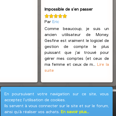
Impossible de s'en passer
Par
Eric
Comme beaucoup, je suis un
ancien utilisateur de Money.
Gesfine est vraiment le logiciel de
gestion de compte le plus
puissant que j'ai trouvé pour
gérer mes comptes (et ceux de
ma femme et ceux de m...
Lire la
suite
En poursuivant votre navigation sur ce site, vous
acceptez l'utilisation de cookies.
Ils servent à vous connecter sur le site et sur le forum,
ainsi qu'à réaliser vos achats.
En savoir plus...