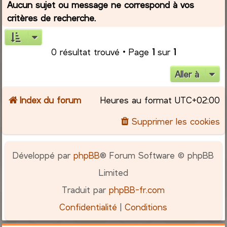
Aucun sujet ou message ne correspond à vos
critères de recherche.
r
c
0 résultat trouvé • Page
1
sur
1
h
Aller à
e
Index du forum
Heures au format
UTC+02:00
r
Supprimer les cookies
Développé par
phpBB
® Forum Software © phpBB
Limited
Traduit par
phpBB-fr.com
Confidentialité
|
Conditions