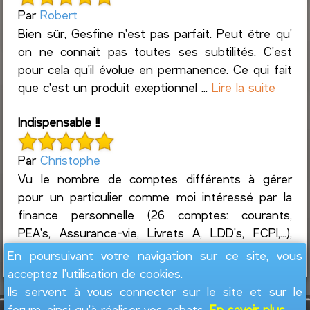
Par
Robert
Bien sûr, Gesfine n'est pas parfait. Peut être qu'
on ne connait pas toutes ses subtilités. C'est
pour cela qu'il évolue en permanence. Ce qui fait
que c'est un produit exeptionnel ...
Lire la suite
Indispensable !!
Par
Christophe
Vu le nombre de comptes différents à gérer
pour un particulier comme moi intéressé par la
finance personnelle (26 comptes: courants,
PEA's, Assurance-vie, Livrets A, LDD's, FCPI,...),
ainsi que l...
Lire la suite
En poursuivant votre navigation sur ce site, vous
acceptez l'utilisation de cookies.
Ils servent à vous connecter sur le site et sur le
forum, ainsi qu'à réaliser vos achats.
En savoir plus...