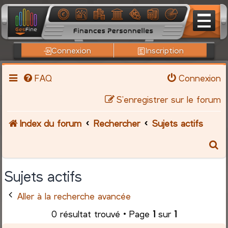
Connexion
Inscription
FAQ
Connexion
S’enregistrer sur le forum
Index du forum
Rechercher
Sujets actifs
R
e
Sujets actifs
c
Aller à la recherche avancée
h
0 résultat trouvé • Page
1
sur
1
e