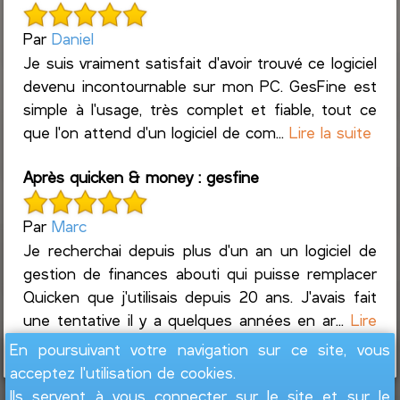
Par
Daniel
Je suis vraiment satisfait d'avoir trouvé ce logiciel
devenu incontournable sur mon PC. GesFine est
simple à l'usage, très complet et fiable, tout ce
que l'on attend d'un logiciel de com...
Lire la suite
Après quicken & money : gesfine
Par
Marc
Je recherchai depuis plus d'un an un logiciel de
gestion de finances abouti qui puisse remplacer
Quicken que j'utilisais depuis 20 ans. J'avais fait
une tentative il y a quelques années en ar...
Lire
la suite
En poursuivant votre navigation sur ce site, vous
acceptez l'utilisation de cookies.
Ils servent à vous connecter sur le site et sur le