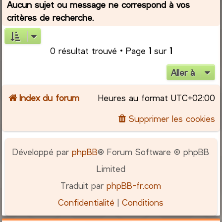
Aucun sujet ou message ne correspond à vos
critères de recherche.
r
c
0 résultat trouvé • Page
1
sur
1
h
Aller à
e
Index du forum
Heures au format
UTC+02:00
r
Supprimer les cookies
Développé par
phpBB
® Forum Software © phpBB
Limited
Traduit par
phpBB-fr.com
Confidentialité
|
Conditions