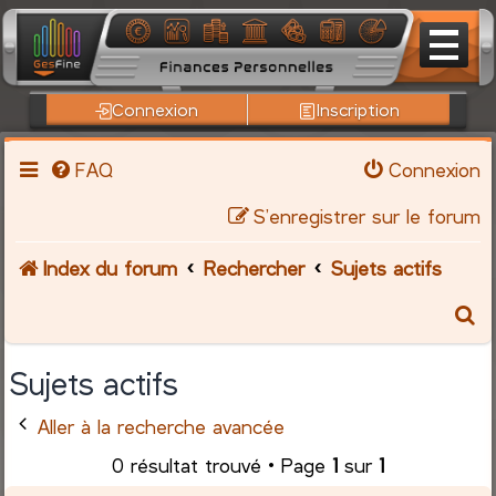
Connexion
Inscription
FAQ
Connexion
S’enregistrer sur le forum
Index du forum
Rechercher
Sujets actifs
R
e
Sujets actifs
c
Aller à la recherche avancée
h
0 résultat trouvé • Page
1
sur
1
e