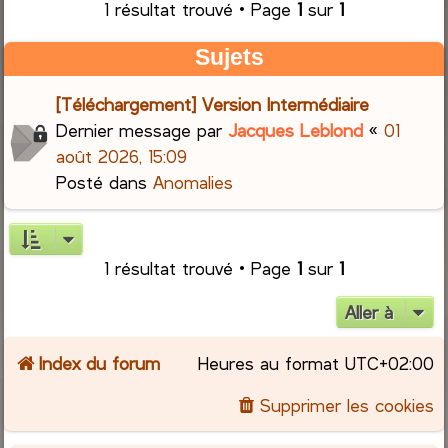
1 résultat trouvé • Page
1
sur
1
r
Sujets
c
[Téléchargement] Version Intermédiaire
h
Dernier message par
Jacques Leblond
«
01
août 2026, 15:09
e
Posté dans
Anomalies
r
1 résultat trouvé • Page
1
sur
1
Aller à
Index du forum
Heures au format
UTC+02:00
Supprimer les cookies