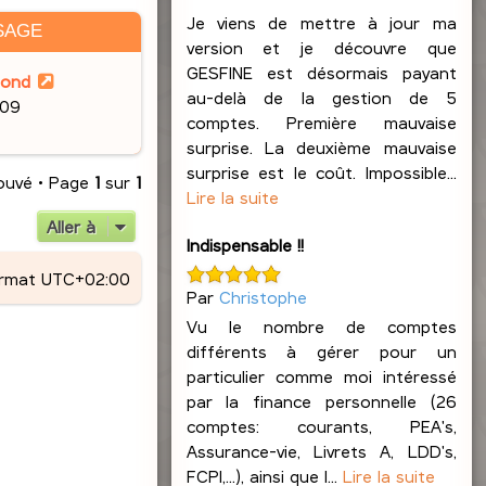
Je viens de mettre à jour ma
SAGE
version et je découvre que
GESFINE est désormais payant
lond
au-delà de la gestion de 5
:09
comptes. Première mauvaise
surprise. La deuxième mauvaise
surprise est le coût. Impossible...
rouvé • Page
1
sur
1
Lire la suite
Aller à
Indispensable !!
ormat
UTC+02:00
Par
Christophe
Vu le nombre de comptes
différents à gérer pour un
particulier comme moi intéressé
par la finance personnelle (26
comptes: courants, PEA's,
Assurance-vie, Livrets A, LDD's,
FCPI,...), ainsi que l...
Lire la suite