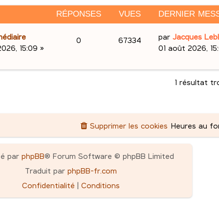
RÉPONSES
VUES
DERNIER MES
D
édiaire
par
Jacques Leb
R
V
0
67334
e
2026, 15:09
»
01 août 2026, 15
é
u
r
n
p
e
i
1 résultat t
e
o
s
r
n
m
Supprimer les cookies
Heures au f
e
s
s
e
s
pé par
phpBB
® Forum Software © phpBB Limited
a
s
Traduit par
phpBB-fr.com
g
e
Confidentialité
|
Conditions