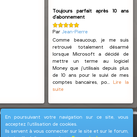
Toujours parfait après 10 ans
d'abonnement
Par
Jean-Pierre
Comme beaucoup, je me suis
retrouvé totalement désarmé
lorsque Microsoft a décidé de
mettre un terme au logiciel
Money que j'utilisais depuis plus
de 10 ans pour le suivi de mes
comptes bancaires, po...
Lire la
suite
En poursuivant votre navigation sur ce site, vous
acceptez l'utilisation de cookies.
Ils servent à vous connecter sur le site et sur le forum,