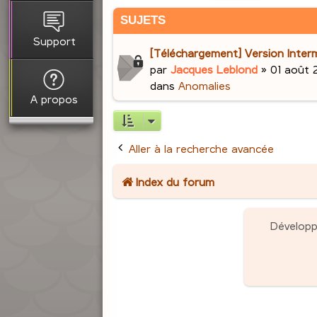
SUJETS
Support
[Téléchargement] Version Interm
par
Jacques Leblond
»
01 août 
dans
Anomalies
A propos
Aller à la recherche avancée
Index du forum
Dévelop