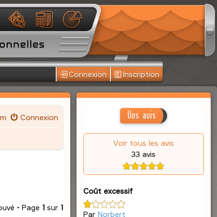
Connexion
Inscription
Vos avis
um
Connexion
Voir tous les avis
33 avis
Coût excessif
rouvé • Page
1
sur
1
Par
Norbert