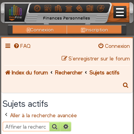
Connexion
Inscription
FAQ
Connexion
S’enregistrer sur le forum
Index du forum
Rechercher
Sujets actifs
R
e
Sujets actifs
c
Aller à la recherche avancée
h
Rechercher
Recherche avancée
e