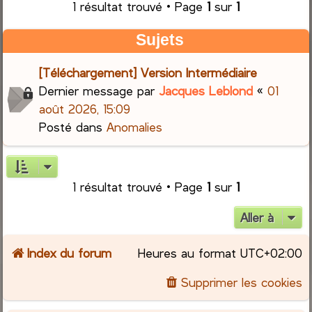
1 résultat trouvé • Page
1
sur
1
r
Sujets
c
[Téléchargement] Version Intermédiaire
h
Dernier message par
Jacques Leblond
«
01
août 2026, 15:09
e
Posté dans
Anomalies
r
1 résultat trouvé • Page
1
sur
1
Aller à
Index du forum
Heures au format
UTC+02:00
Supprimer les cookies