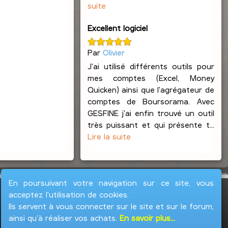
suite
Excellent logiciel
Par
Olivier
J'ai utilisé différents outils pour
mes comptes (Excel, Money
Quicken) ainsi que l'agrégateur de
comptes de Boursorama. Avec
GESFINE j'ai enfin trouvé un outil
très puissant et qui présente t...
Lire la suite
En poursuivant votre navigation sur ce site, vous
acceptez l'utilisation de cookies.
Ils servent à vous connecter sur le site et sur le forum,
ainsi qu'à réaliser vos achats.
En savoir plus...