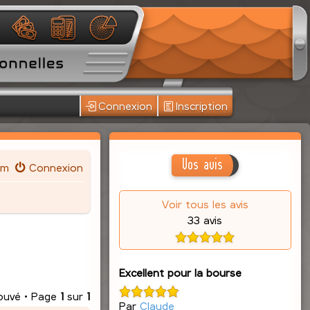
Connexion
Inscription
Vos avis
um
Connexion
Voir tous les avis
33 avis
Excellent pour la bourse
rouvé • Page
1
sur
1
Par
Claude