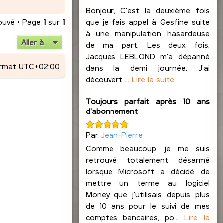
Bonjour, C'est la deuxième fois
rouvé • Page
1
sur
1
que je fais appel à Gesfine suite
à une manipulation hasardeuse
Aller à
de ma part. Les deux fois,
Jacques LEBLOND m'a dépanné
ormat
UTC+02:00
dans la demi journée. J'ai
découvert ...
Lire la suite
Toujours parfait après 10 ans
d'abonnement
Par
Jean-Pierre
Comme beaucoup, je me suis
retrouvé totalement désarmé
lorsque Microsoft a décidé de
mettre un terme au logiciel
Money que j'utilisais depuis plus
de 10 ans pour le suivi de mes
comptes bancaires, po...
Lire la