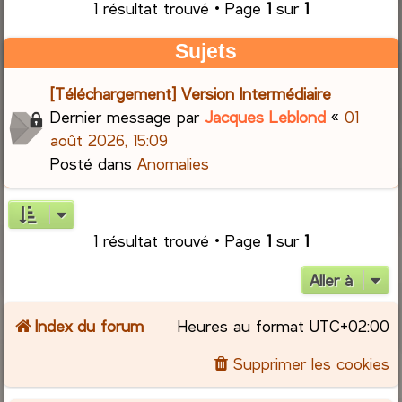
1 résultat trouvé • Page
1
sur
1
r
Sujets
c
[Téléchargement] Version Intermédiaire
h
Dernier message par
Jacques Leblond
«
01
août 2026, 15:09
e
Posté dans
Anomalies
r
1 résultat trouvé • Page
1
sur
1
Aller à
Index du forum
Heures au format
UTC+02:00
Supprimer les cookies