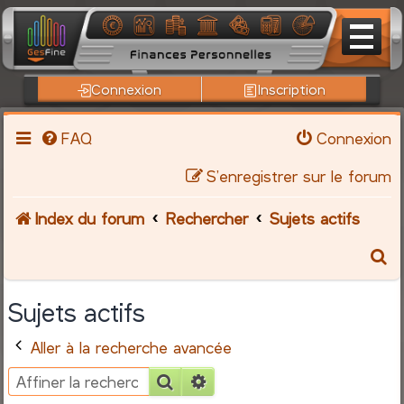
Connexion
Inscription
FAQ
Connexion
S’enregistrer sur le forum
Index du forum
Rechercher
Sujets actifs
R
e
Sujets actifs
c
Aller à la recherche avancée
h
Rechercher
Recherche avancée
e