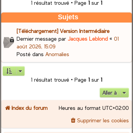
1 résultat trouvé • Page
1
sur
1
r
Sujets
c
[Téléchargement] Version Intermédiaire
h
Dernier message par
Jacques Leblond
«
01
août 2026, 15:09
e
Posté dans
Anomalies
r
1 résultat trouvé • Page
1
sur
1
Aller à
Index du forum
Heures au format
UTC+02:00
Supprimer les cookies