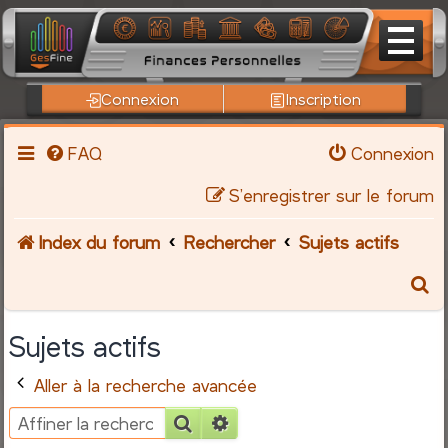
Connexion
Inscription
FAQ
Connexion
S’enregistrer sur le forum
Index du forum
Rechercher
Sujets actifs
R
e
Sujets actifs
c
Aller à la recherche avancée
h
Rechercher
Recherche avancée
e