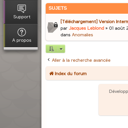
SUJETS
Support
[Téléchargement] Version Interm
par
Jacques Leblond
»
01 août 
dans
Anomalies
A propos
Aller à la recherche avancée
Index du forum
Dévelop