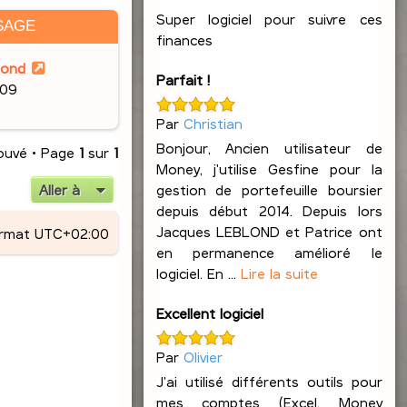
Super logiciel pour suivre ces
SAGE
finances
lond
Parfait !
:09
Par
Christian
Bonjour, Ancien utilisateur de
rouvé • Page
1
sur
1
Money, j'utilise Gesfine pour la
gestion de portefeuille boursier
Aller à
depuis début 2014. Depuis lors
Jacques LEBLOND et Patrice ont
ormat
UTC+02:00
en permanence amélioré le
logiciel. En ...
Lire la suite
Excellent logiciel
Par
Olivier
J'ai utilisé différents outils pour
mes comptes (Excel, Money