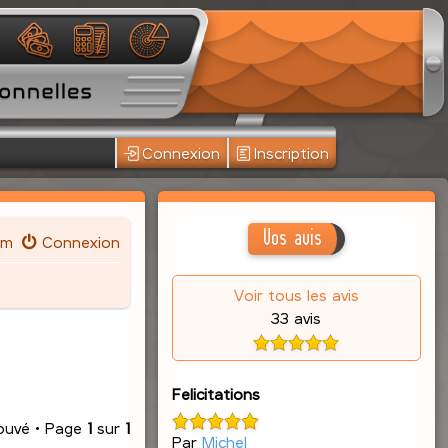
Connexion
Inscription
Vos avis
um
Connexion
Voir tous les avis
33 avis
Felicitations
rouvé • Page
1
sur
1
Par
Michel