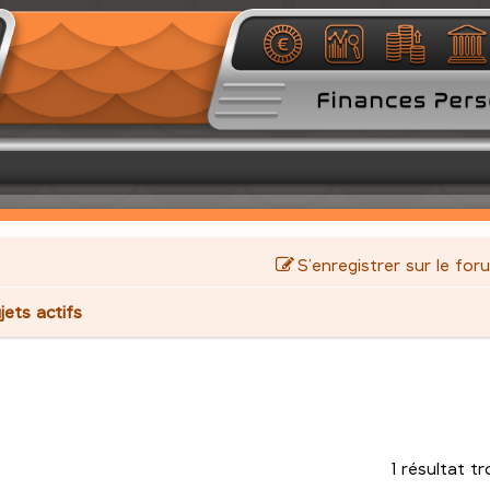
S’enregistrer sur le for
jets actifs
1 résultat t
avancée