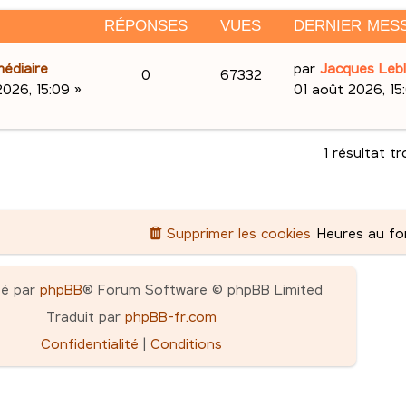
RÉPONSES
VUES
DERNIER MES
D
édiaire
par
Jacques Leb
R
V
0
67332
e
2026, 15:09
»
01 août 2026, 15
é
u
r
n
p
e
i
1 résultat t
e
o
s
r
n
m
Supprimer les cookies
Heures au f
e
s
s
e
s
pé par
phpBB
® Forum Software © phpBB Limited
a
s
Traduit par
phpBB-fr.com
g
e
Confidentialité
|
Conditions