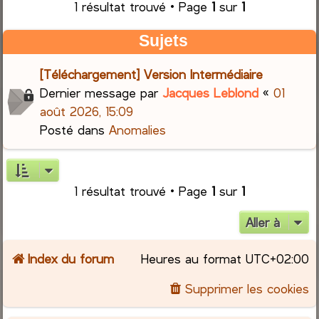
1 résultat trouvé • Page
1
sur
1
r
Sujets
c
[Téléchargement] Version Intermédiaire
h
Dernier message par
Jacques Leblond
«
01
août 2026, 15:09
e
Posté dans
Anomalies
r
1 résultat trouvé • Page
1
sur
1
Aller à
Index du forum
Heures au format
UTC+02:00
Supprimer les cookies