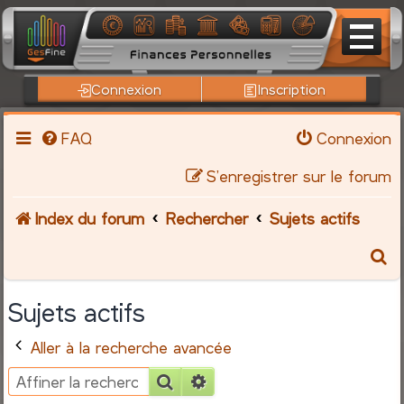
Connexion
Inscription
FAQ
Connexion
S’enregistrer sur le forum
Index du forum
Rechercher
Sujets actifs
R
e
Sujets actifs
c
Aller à la recherche avancée
h
Rechercher
Recherche avancée
e