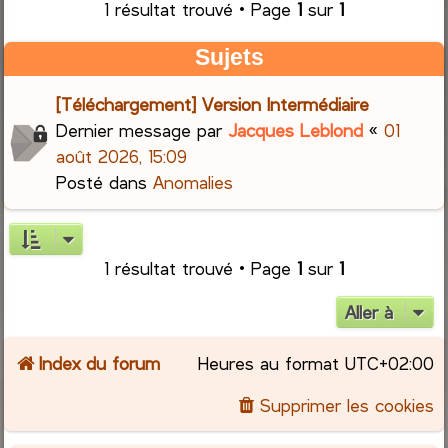
1 résultat trouvé • Page
1
sur
1
r
Sujets
c
[Téléchargement] Version Intermédiaire
h
Dernier message par
Jacques Leblond
«
01
août 2026, 15:09
e
Posté dans
Anomalies
r
1 résultat trouvé • Page
1
sur
1
Aller à
Index du forum
Heures au format
UTC+02:00
Supprimer les cookies