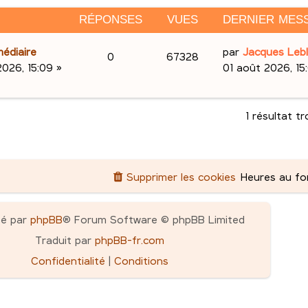
RÉPONSES
VUES
DERNIER MES
D
édiaire
par
Jacques Leb
R
V
0
67328
e
2026, 15:09
»
01 août 2026, 15
é
u
r
n
p
e
i
1 résultat t
e
o
s
r
n
m
Supprimer les cookies
Heures au f
e
s
s
e
s
pé par
phpBB
® Forum Software © phpBB Limited
a
s
Traduit par
phpBB-fr.com
g
e
Confidentialité
|
Conditions