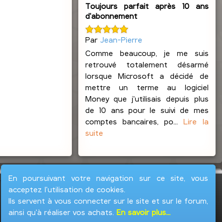
Toujours parfait après 10 ans
d'abonnement
Par
Jean-Pierre
Comme beaucoup, je me suis
retrouvé totalement désarmé
lorsque Microsoft a décidé de
mettre un terme au logiciel
Money que j'utilisais depuis plus
de 10 ans pour le suivi de mes
comptes bancaires, po...
Lire la
suite
En poursuivant votre navigation sur ce site, vous
acceptez l'utilisation de cookies.
Ils servent à vous connecter sur le site et sur le forum,
ainsi qu'à réaliser vos achats.
En savoir plus...