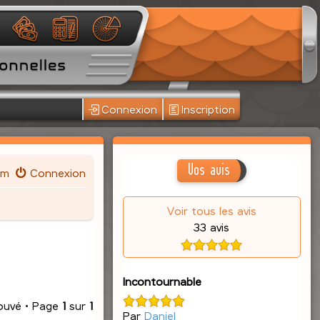
Connexion
Inscription
Vos avis
um
Connexion
Voir tous les avis
33 avis
Incontournable
rouvé • Page
1
sur
1
Par
Daniel