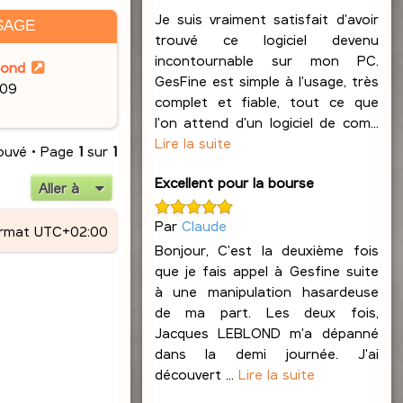
Je suis vraiment satisfait d'avoir
SAGE
trouvé ce logiciel devenu
incontournable sur mon PC.
lond
GesFine est simple à l'usage, très
:09
complet et fiable, tout ce que
l'on attend d'un logiciel de com...
Lire la suite
rouvé • Page
1
sur
1
Excellent pour la bourse
Aller à
Par
Claude
ormat
UTC+02:00
Bonjour, C'est la deuxième fois
que je fais appel à Gesfine suite
à une manipulation hasardeuse
de ma part. Les deux fois,
Jacques LEBLOND m'a dépanné
dans la demi journée. J'ai
découvert ...
Lire la suite