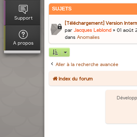
SUJETS
Support
[Téléchargement] Version Interm
par
Jacques Leblond
»
01 août 
dans
Anomalies
A propos
Aller à la recherche avancée
Index du forum
Dévelop