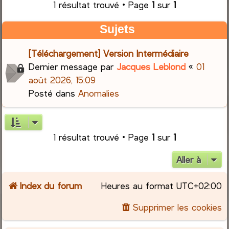
1 résultat trouvé • Page
1
sur
1
r
Sujets
c
[Téléchargement] Version Intermédiaire
h
Dernier message par
Jacques Leblond
«
01
août 2026, 15:09
e
Posté dans
Anomalies
r
1 résultat trouvé • Page
1
sur
1
Aller à
Index du forum
Heures au format
UTC+02:00
Supprimer les cookies