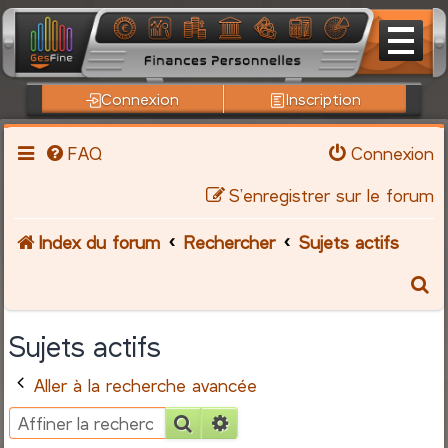
Connexion
Inscription
FAQ
Connexion
S’enregistrer sur le forum
Index du forum
Rechercher
Sujets actifs
R
e
Sujets actifs
c
Aller à la recherche avancée
h
Rechercher
Recherche avancée
e