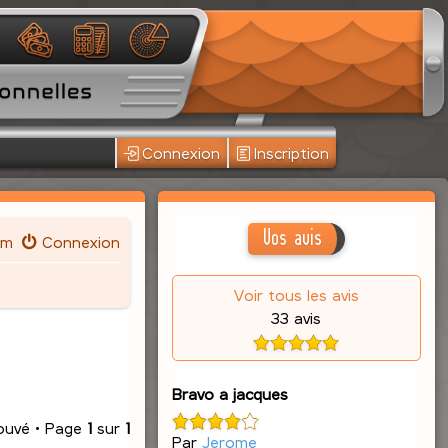
Connexion
Inscription
Vos avis
um
Connexion
Voir tous les avis
33 avis
Bravo a jacques
rouvé • Page
1
sur
1
Par
Jerome