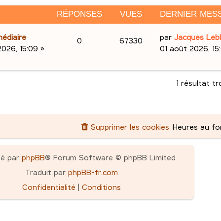
RÉPONSES
VUES
DERNIER MES
D
édiaire
par
Jacques Leb
R
V
0
67330
e
2026, 15:09
»
01 août 2026, 15
é
u
r
n
p
e
i
1 résultat t
e
o
s
r
n
m
Supprimer les cookies
Heures au f
e
s
s
e
s
pé par
phpBB
® Forum Software © phpBB Limited
a
s
Traduit par
phpBB-fr.com
g
e
Confidentialité
|
Conditions