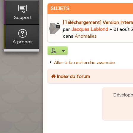
SUJETS
Support
[Téléchargement] Version Interm
par
Jacques Leblond
»
01 août 
dans
Anomalies
A propos
Aller à la recherche avancée
Index du forum
Dévelop