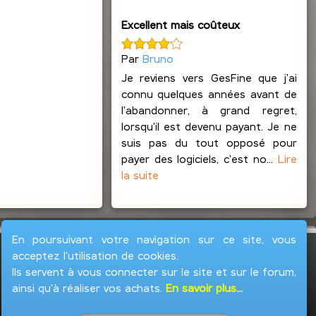
Excellent mais coûteux
Par
Bruno
Je reviens vers GesFine que j'ai
connu quelques années avant de
l'abandonner, à grand regret,
lorsqu'il est devenu payant. Je ne
suis pas du tout opposé pour
payer des logiciels, c'est no...
Lire
la suite
En poursuivant votre navigation sur ce site, vous
acceptez l'utilisation de cookies.
Ils servent à vous connecter sur le site et sur le forum,
ainsi qu'à réaliser vos achats.
En savoir plus...