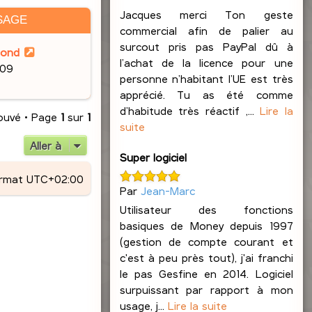
Jacques merci Ton geste
SAGE
commercial afin de palier au
surcout pris pas PayPal dû à
lond
l’achat de la licence pour une
:09
personne n’habitant l’UE est très
apprécié. Tu as été comme
d’habitude très réactif ,...
Lire la
rouvé • Page
1
sur
1
suite
Aller à
Super logiciel
ormat
UTC+02:00
Par
Jean-Marc
Utilisateur des fonctions
basiques de Money depuis 1997
(gestion de compte courant et
c'est à peu près tout), j'ai franchi
le pas Gesfine en 2014. Logiciel
surpuissant par rapport à mon
usage, j...
Lire la suite