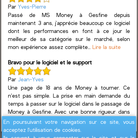
Par
Yves-Pierre
Passé de MS Money à Gesfine depuis
maintenant 3 ans, j’apprécie beaucoup ce logiciel
dont les performances en font à ce jour le
meilleur de sa catégorie sur le marché, selon
mon expérience assez complète...
Lire la suite
Bravo pour le logiciel et le support
Par
Jean-Yves
Une page de 18 ans de Money à tourner. Ce
n'est pas simple. La prise en main demande du
temps à passer sur le logiciel dans le passage de
Money à Gesfine. Avec une bonne rigueur dans
le suivi des co...
Lire la suite
En poursuivant votre navigation sur ce site, vous
acceptez l'utilisation de cookies.
Ils servent à vous connecter sur le site et sur le