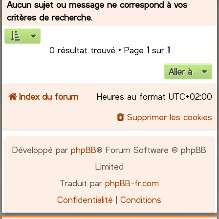
Aucun sujet ou message ne correspond à vos
critères de recherche.
r
c
0 résultat trouvé • Page
1
sur
1
h
Aller à
e
Index du forum
Heures au format
UTC+02:00
r
Supprimer les cookies
Développé par
phpBB
® Forum Software © phpBB
Limited
Traduit par
phpBB-fr.com
Confidentialité
|
Conditions