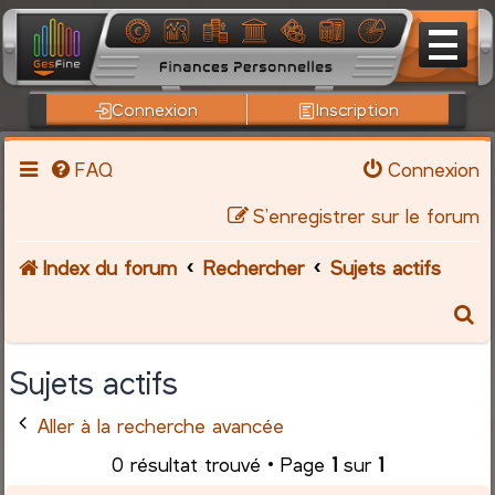
Connexion
Inscription
FAQ
Connexion
S’enregistrer sur le forum
Index du forum
Rechercher
Sujets actifs
R
e
Sujets actifs
c
Aller à la recherche avancée
h
0 résultat trouvé • Page
1
sur
1
e