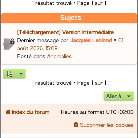
1 résultat trouvé • Page
1
sur
1
r
Sujets
c
[Téléchargement] Version Intermédiaire
h
Dernier message par
Jacques Leblond
«
01
août 2026, 15:09
e
Posté dans
Anomalies
r
1 résultat trouvé • Page
1
sur
1
Aller à
Index du forum
Heures au format
UTC+02:00
Supprimer les cookies