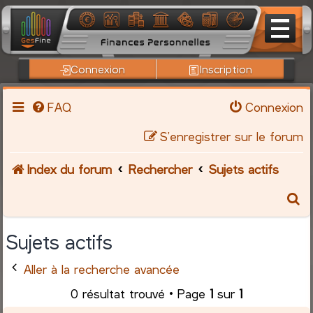
Connexion
Inscription
FAQ
Connexion
S’enregistrer sur le forum
Index du forum
Rechercher
Sujets actifs
R
e
Sujets actifs
c
Aller à la recherche avancée
h
0 résultat trouvé • Page
1
sur
1
e