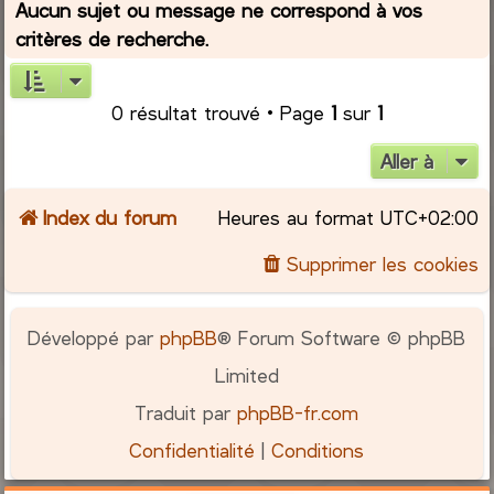
Aucun sujet ou message ne correspond à vos
critères de recherche.
r
c
0 résultat trouvé • Page
1
sur
1
h
Aller à
e
Index du forum
Heures au format
UTC+02:00
r
Supprimer les cookies
Développé par
phpBB
® Forum Software © phpBB
Limited
Traduit par
phpBB-fr.com
Confidentialité
|
Conditions