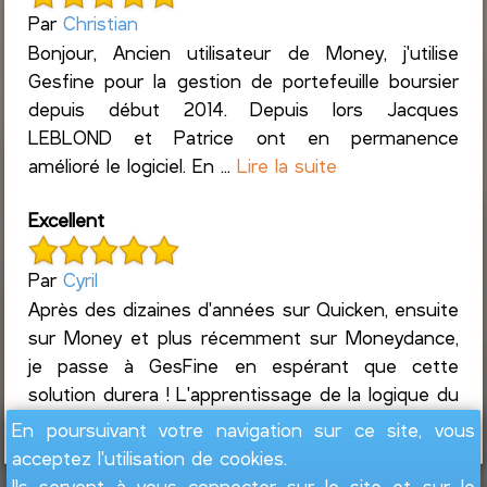
Par
Christian
Bonjour, Ancien utilisateur de Money, j'utilise
Gesfine pour la gestion de portefeuille boursier
depuis début 2014. Depuis lors Jacques
LEBLOND et Patrice ont en permanence
amélioré le logiciel. En ...
Lire la suite
Excellent
Par
Cyril
Après des dizaines d'années sur Quicken, ensuite
sur Money et plus récemment sur Moneydance,
je passe à GesFine en espérant que cette
solution durera ! L'apprentissage de la logique du
logiciel ...
Lire la suite
En poursuivant votre navigation sur ce site, vous
acceptez l'utilisation de cookies.
Ils servent à vous connecter sur le site et sur le