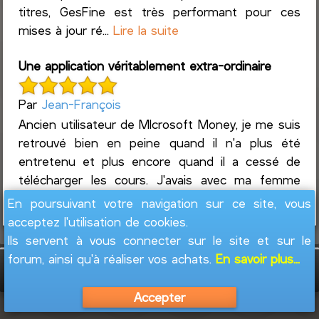
titres, GesFine est très performant pour ces
mises à jour ré...
Lire la suite
Une application véritablement extra-ordinaire
Par
Jean-François
Ancien utilisateur de MIcrosoft Money, je me suis
retrouvé bien en peine quand il n'a plus été
entretenu et plus encore quand il a cessé de
télécharger les cours. J'avais avec ma femme
une bonne ...
Lire la suite
En poursuivant votre navigation sur ce site, vous
acceptez l'utilisation de cookies.
Ils servent à vous connecter sur le site et sur le
forum, ainsi qu'à réaliser vos achats.
En savoir plus...
GesFine - Copyright © 2008 - 2026
Jacques
Leblond
Accepter