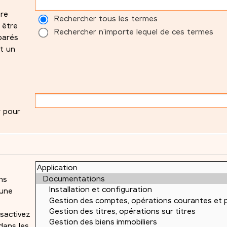
tre
Rechercher tous les termes
 être
Rechercher n’importe lequel de ces termes
parés
t un
r pour
ns
 une
sactivez
dans les