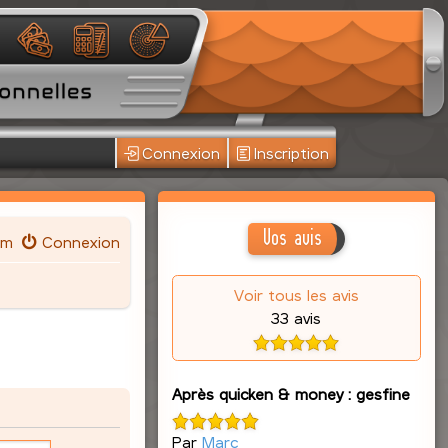
Connexion
Inscription
Vos avis
um
Connexion
Voir tous les avis
33 avis
Après quicken & money : gesfine
Par
Marc