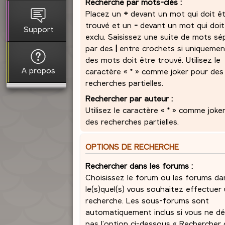
Recherche par mots-clés :
Placez un
+
devant un mot qui doit ê
trouvé et un
-
devant un mot qui doit
Support
exclu. Saisissez une suite de mots sé
par des
|
entre crochets si uniquemen
des mots doit être trouvé. Utilisez le
A propos
caractère « * » comme joker pour des
recherches partielles.
Rechercher par auteur :
Utilisez le caractère « * » comme joke
des recherches partielles.
OPTIONS DE RECHERCHE
Rechercher dans les forums :
Choisissez le forum ou les forums da
le(s)quel(s) vous souhaitez effectuer
recherche. Les sous-forums sont
automatiquement inclus si vous ne dé
pas l’option ci-dessous « Rechercher 