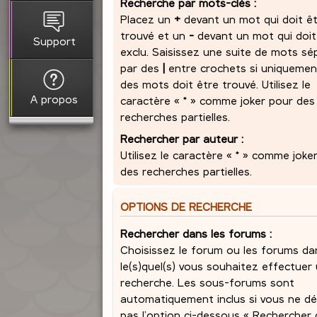
Recherche par mots-clés :
Placez un
+
devant un mot qui doit ê
trouvé et un
-
devant un mot qui doit
Support
exclu. Saisissez une suite de mots sé
par des
|
entre crochets si uniquemen
des mots doit être trouvé. Utilisez le
A propos
caractère « * » comme joker pour des
recherches partielles.
Rechercher par auteur :
Utilisez le caractère « * » comme joke
des recherches partielles.
OPTIONS DE RECHERCHE
Rechercher dans les forums :
Choisissez le forum ou les forums da
le(s)quel(s) vous souhaitez effectuer
recherche. Les sous-forums sont
automatiquement inclus si vous ne dé
pas l’option ci-dessous « Rechercher 