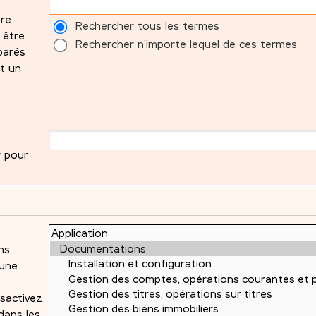
tre
Rechercher tous les termes
 être
Rechercher n’importe lequel de ces termes
parés
t un
r pour
ns
 une
sactivez
dans les