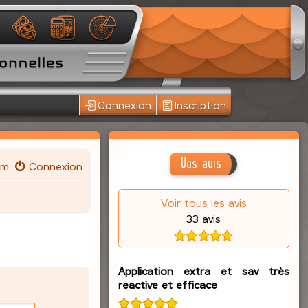
Connexion
Inscription
Vos avis
um
Connexion
Voir tous les avis
33 avis
Application extra et sav très
reactive et efficace