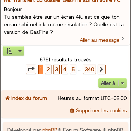
Bonjour,
Tu sembles être sur un écran 4K, est ce que ton
écran habituel à la même résolution ? Quelle est ta
version de GesFine ?
Aller au message
6791 résultats trouvés
Page
1
sur
340
…
1
2
3
4
5
340
Suivante
Aller à
Index du forum
Heures au format
UTC+02:00
Supprimer les cookies
Développé par
phpBB
® Forum Software © phpBB