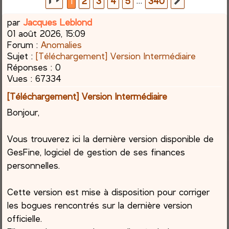
…
1
2
3
4
5
340
Suivante
c
par
Jacques Leblond
01 août 2026, 15:09
h
Forum :
Anomalies
Sujet :
[Téléchargement] Version Intermédiaire
e
Réponses :
0
Vues :
67334
r
[Téléchargement] Version Intermédiaire
Bonjour,
Vous trouverez ici la dernière version disponible de
GesFine, logiciel de gestion de ses finances
personnelles.
Cette version est mise à disposition pour corriger
les bogues rencontrés sur la dernière version
officielle.