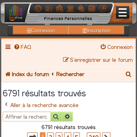
Connexion
Inscription
FAQ
Connexion
S’enregistrer sur le forum
R
Index du forum
Rechercher
e
6791 résultats trouvés
c
Aller à la recherche avancée
h
Rechercher
Recherche avancée
e
6791 résultats trouvés
r
Page
1
sur
340