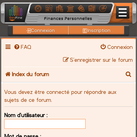
Connexion
Inscription
FAQ
Connexion
S’enregistrer sur le forum
R
Index du forum
e
Vous devez être connecté pour répondre aux
c
sujets de ce forum.
h
Nom d’utilisateur :
e
Mot de passe :
r