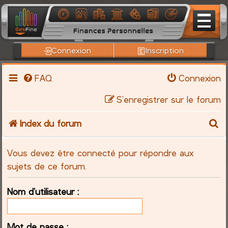
Connexion
Inscription
FAQ
Connexion
S’enregistrer sur le forum
R
Index du forum
e
Vous devez être connecté pour répondre aux
c
sujets de ce forum.
h
Nom d’utilisateur :
e
Mot de passe :
r