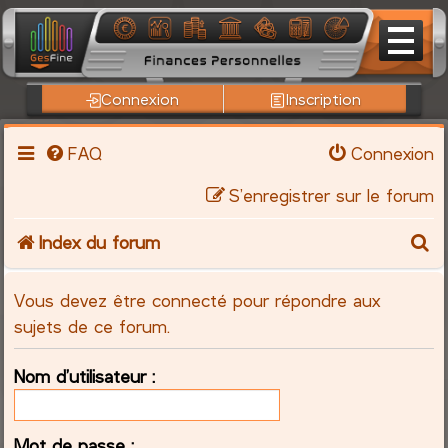
Connexion
Inscription
FAQ
Connexion
S’enregistrer sur le forum
R
Index du forum
e
Vous devez être connecté pour répondre aux
c
sujets de ce forum.
h
Nom d’utilisateur :
e
Mot de passe :
r