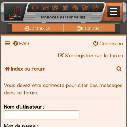
Connexion
Inscription
FAQ
Connexion
S’enregistrer sur le forum
R
Index du forum
e
Vous devez être connecté pour citer des messages
c
dans ce forum.
h
Nom d’utilisateur :
e
Mot de passe :
r