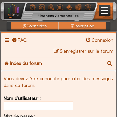
Connexion
Inscription
FAQ
Connexion
S’enregistrer sur le forum
R
Index du forum
e
Vous devez être connecté pour citer des messages
c
dans ce forum.
h
Nom d’utilisateur :
e
Mot de passe :
r