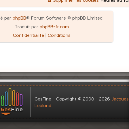
pé par
phpBB
® Forum Software © phpBB Limited
Traduit par
phpBB-fr.com
Confidentialité
|
Conditions
GesFine - Copyright © 2008 - 2026
Jacques
Leblond