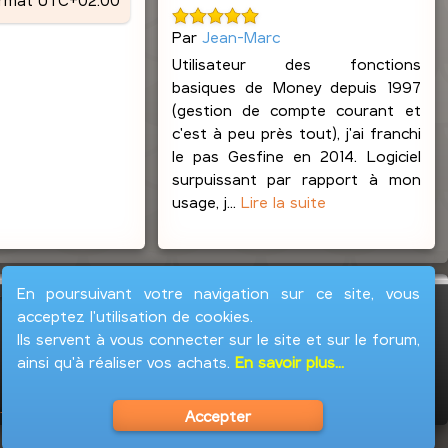
Par
Jean-Marc
Utilisateur des fonctions
basiques de Money depuis 1997
(gestion de compte courant et
c'est à peu près tout), j'ai franchi
le pas Gesfine en 2014. Logiciel
surpuissant par rapport à mon
usage, j...
Lire la suite
En poursuivant votre navigation sur ce site, vous
acceptez l'utilisation de cookies.
Ils servent à vous connecter sur le site et sur le forum,
ainsi qu'à réaliser vos achats.
En savoir plus...
Accepter