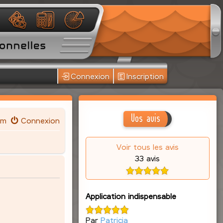
Connexion
Inscription
Vos avis
um
Connexion
Voir tous les avis
33 avis
Application indispensable
Par
Patricia