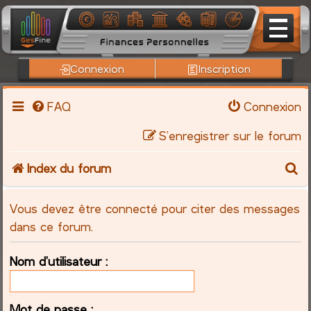
Connexion
Inscription
FAQ
Connexion
S’enregistrer sur le forum
R
Index du forum
e
Vous devez être connecté pour citer des messages
c
dans ce forum.
h
Nom d’utilisateur :
e
Mot de passe :
r