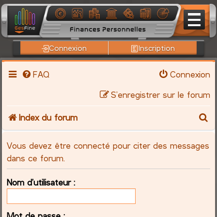
Connexion
Inscription
FAQ
Connexion
S’enregistrer sur le forum
R
Index du forum
e
Vous devez être connecté pour citer des messages
c
dans ce forum.
h
Nom d’utilisateur :
e
Mot de passe :
r