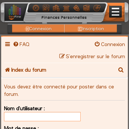
Connexion
Inscription
FAQ
Connexion
S’enregistrer sur le forum
R
Index du forum
e
Vous devez être connecté pour poster dans ce
c
forum.
h
Nom d’utilisateur :
e
Mot de passe :
r