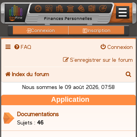
Connexion
Inscription
FAQ
Connexion
S’enregistrer sur le forum
R
Index du forum
e
Nous sommes le 09 août 2026, 07:58
Application
c
h
Documentations
Sujets :
46
e
r