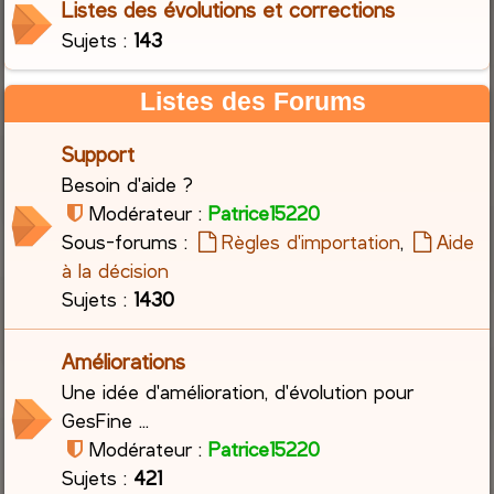
Listes des évolutions et corrections
Sujets :
143
c
h
Listes des Forums
e
Support
r
Besoin d'aide ?
Modérateur :
Patrice15220
Sous-forums :
Règles d'importation
,
Aide
à la décision
Sujets :
1430
Améliorations
Une idée d'amélioration, d'évolution pour
GesFine ...
Modérateur :
Patrice15220
Sujets :
421