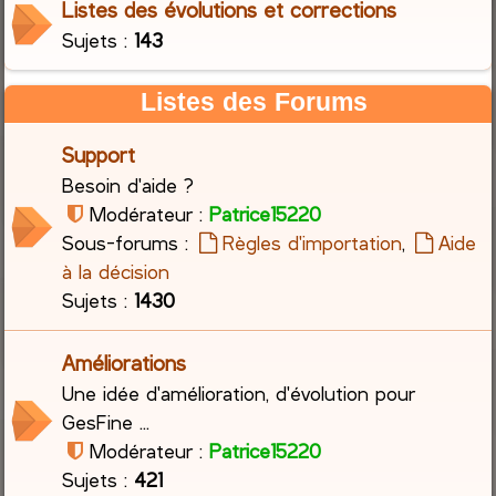
Listes des évolutions et corrections
Sujets :
143
c
h
Listes des Forums
e
Support
r
Besoin d'aide ?
Modérateur :
Patrice15220
Sous-forums :
Règles d'importation
,
Aide
à la décision
Sujets :
1430
Améliorations
Une idée d'amélioration, d'évolution pour
GesFine ...
Modérateur :
Patrice15220
Sujets :
421