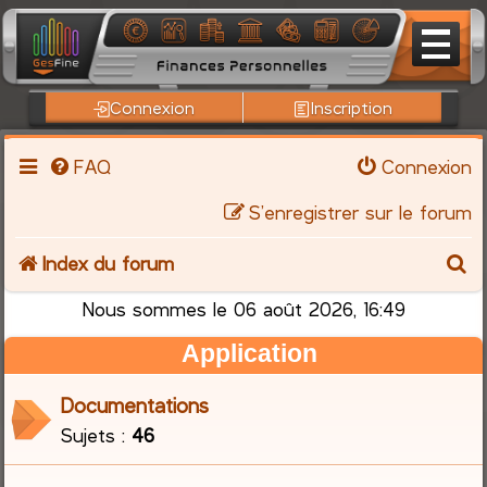
Connexion
Inscription
FAQ
Connexion
S’enregistrer sur le forum
R
Index du forum
e
Nous sommes le 06 août 2026, 16:49
Application
c
h
Documentations
Sujets :
46
e
r