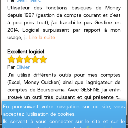
Utilisateur des fonctions basiques de Money
depuis 1997 (gestion de compte courant et c'est
à peu près tout), j'ai franchi le pas Gesfine en
2014. Logiciel surpuissant par rapport à mon
usage, j...
Lire la suite
Excellent logiciel
Par
Olivier
J'ai utilisé différents outils pour mes comptes
(Excel, Money Quicken) ainsi que l'agrégateur de
comptes de Boursorama. Avec GESFINE j'ai enfin
trouvé un outil très puissant et qui présente t...
Lire la suite
En poursuivant votre navigation sur ce site, vous
acceptez l'utilisation de cookies.
Ils servent à vous connecter sur le site et sur le